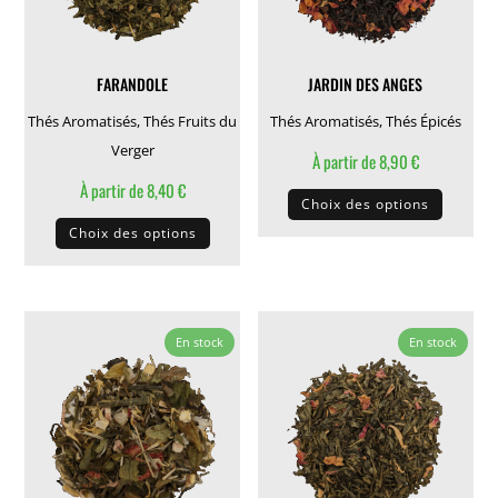
choisies
choisie
sur
sur
la
la
FARANDOLE
JARDIN DES ANGES
page
page
du
du
Thés Aromatisés
,
Thés Fruits du
Thés Aromatisés
,
Thés Épicés
produit
produit
Verger
À partir de
8,90
€
À partir de
8,40
€
Ce
Choix des options
Ce
produit
Choix des options
produit
a
a
plusieu
plusieurs
variati
variations.
Les
En stock
En stock
Les
options
options
peuven
peuvent
être
être
choisie
choisies
sur