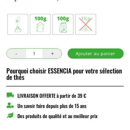
Conditionnement
quantité
Ajouter au panier
de
Noël
Pourquoi choisir ESSENCIA pour votre sélection
en
de thés
Hollande

LIVRAISON OFFERTE à partir de 39 €

Un savoir faire depuis plus de 15 ans

Des produits de qualité et au meilleur prix