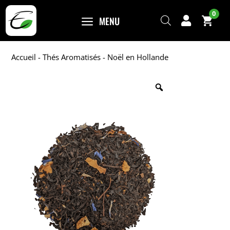
0
a
MENU

Accueil
-
Thés Aromatisés
- Noël en Hollande