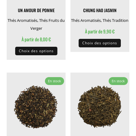
la
la
UN AMOUR DE POMME
CHUNG HAO JASMIN
page
page
du
du
Thés Aromatisés
,
Thés Fruits du
Thés Aromatisés
,
Thés Tradition
produit
produit
Verger
À partir de
9,90
€
À partir de
8,00
€
Ce
Choix des options
Ce
produit
Choix des options
produit
a
a
plusieu
plusieurs
variati
variations.
Les
En stock
En stock
Les
options
options
peuven
peuvent
être
être
choisie
choisies
sur
sur
la
la
page