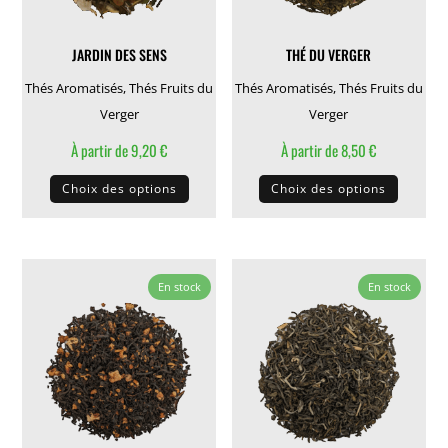
sur
la
la
page
JARDIN DES SENS
THÉ DU VERGER
page
du
du
produit
Thés Aromatisés
,
Thés Fruits du
Thés Aromatisés
,
Thés Fruits du
produit
Verger
Verger
À partir de
9,20
€
À partir de
8,50
€
Ce
Ce
Choix des options
Choix des options
produit
produit
a
a
plusieurs
plusieu
variations.
variati
En stock
En stock
Les
Les
options
options
peuvent
peuven
être
être
choisies
choisie
sur
sur