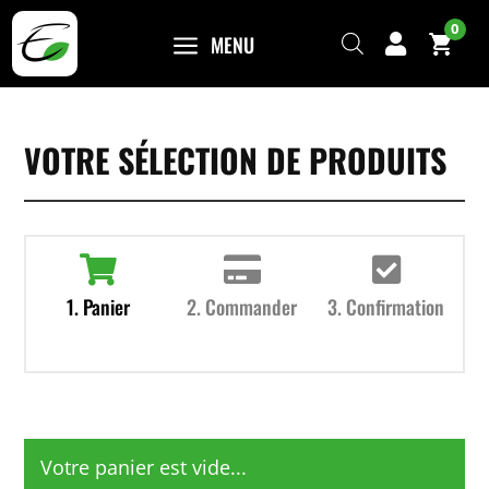
0
a
MENU

VOTRE SÉLECTION DE PRODUITS



1. Panier
2. Commander
3. Confirmation
Votre panier est vide...