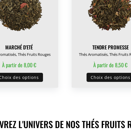
être
choisies
sur
la
page
du
MARCHÉ D’ETÉ
TENDRE PROMESSE
produit
romatisés
,
Thés Fruits Rouges
Thés Aromatisés
,
Thés Fruits
À partir de
8,00
€
À partir de
8,50
€
Ce
Choix des options
Choix des options
produit
a
plusieurs
variations.
Les
options
REZ L'UNIVERS DE NOS THÉS FRUITS
peuvent