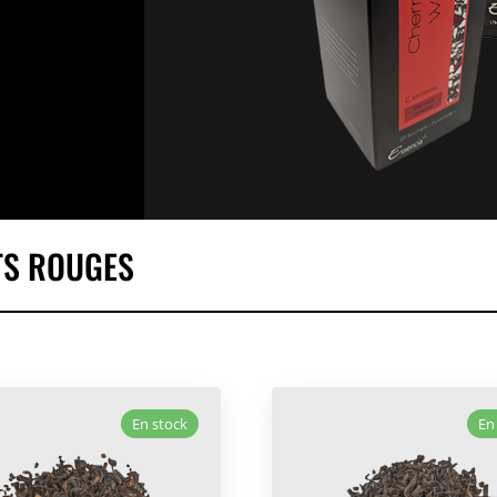
TS ROUGES
En stock
En