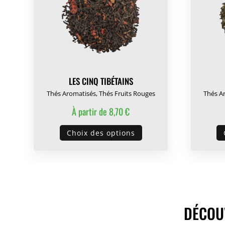
être
choisies
sur
la
page
du
LES CINQ TIBÉTAINS
produit
Thés Aromatisés
,
Thés Fruits Rouges
Thés A
À partir de
8,70
€
Ce
Choix des options
produit
a
plusieurs
variations.
Les
options
DÉCOUV
peuvent