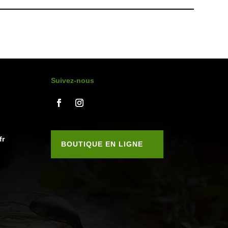
être
choisies
sur
la
page
du
Suivez-nous
produit
fr
BOUTIQUE EN LIGNE