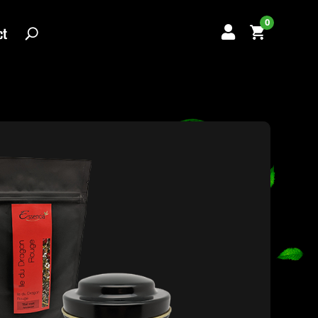
0
ct
