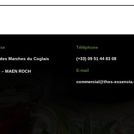
être
choisies
sur
la
page
du
sse
Téléphone
produit
 des Marches du Coglais
(+33) 09 51 44 83 08
E-mail
0 – MAEN ROCH
commercial@thes-essencia.