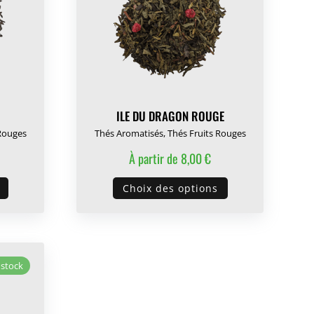
ILE DU DRAGON ROUGE
 Rouges
Thés Aromatisés
,
Thés Fruits Rouges
À partir de
8,00
€
Ce
Ce
Choix des options
produit
produit
a
a
plusieurs
plusieurs
variations.
variations.
 stock
Les
Les
options
options
peuvent
peuvent