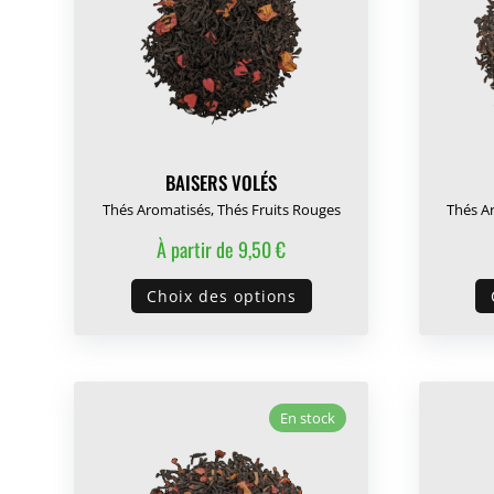
BAISERS VOLÉS
Thés Aromatisés
,
Thés Fruits Rouges
Thés A
À partir de
9,50
€
Ce
Choix des options
produit
a
plusieurs
variations.
En stock
Les
options
peuvent