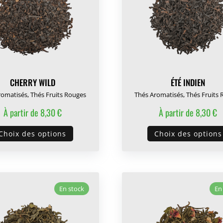
CHERRY WILD
ÉTÉ INDIEN
romatisés
,
Thés Fruits Rouges
Thés Aromatisés
,
Thés Fruits
À partir de
8,30
€
À partir de
8,30
€
Ce
Choix des options
Choix des options
produit
a
plusieurs
variations.
En stock
En
Les
options
peuvent