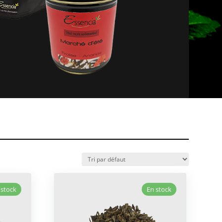
 stock
En stock