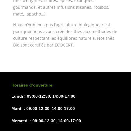
thés d’origines, fruités, épicés, exotiques,
gourmands, et autres infusions (tisanes, rooibos,
maté, lapacho…).
Nous n’oublions pas l’agriculture biologique, c’est
pourquoi nous avons créé des thés aux méthodes de
culture respectant les équilibres naturels. Nos thés
Bio sont certifiés par ECOCERT.
Horaires d’ouverture
Lundi : 09:00-12:30, 14:00-17:00
Mardi : 09:00-12:30, 14:00-17:00
Mercredi : 09:00-12:30, 14:00-17:00