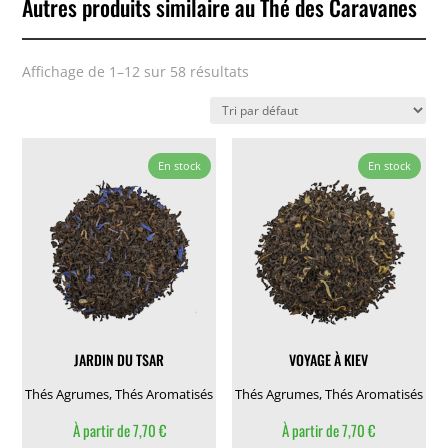
Autres produits similaire au Thé des Caravanes
Affichage de 1–12 sur 58 résultats
En stock
En stock
JARDIN DU TSAR
VOYAGE À KIEV
Thés Agrumes
,
Thés Aromatisés
Thés Agrumes
,
Thés Aromatisés
À partir de
7,70
€
À partir de
7,70
€