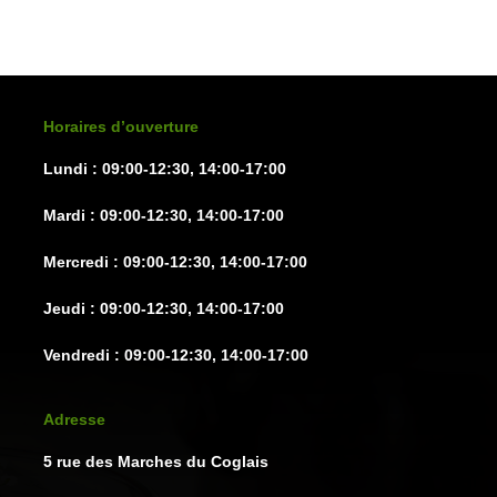
options
options
peuvent
peuven
être
être
choisies
choisie
sur
sur
Horaires d’ouverture
la
la
Lundi : 09:00-12:30, 14:00-17:00
page
page
du
du
Mardi : 09:00-12:30, 14:00-17:00
produit
produit
Mercredi : 09:00-12:30, 14:00-17:00
Jeudi : 09:00-12:30, 14:00-17:00
Vendredi : 09:00-12:30, 14:00-17:00
Adresse
5 rue des Marches du Coglais