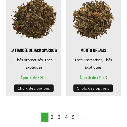
Les
Les
options
options
peuvent
peuven
être
être
choisies
choisie
sur
sur
la
la
LA FIANCÉE DE JACK SPARROW
MOJITO DREAMS
page
page
du
du
Thés Aromatisés
,
Thés
Thés Aromatisés
,
Thés
produit
produit
Exotiques
Exotiques
À partir de
8,30
€
À partir de
7,90
€
Ce
Ce
Choix des options
Choix des options
produit
produit
a
a
plusieurs
plusieu
variations.
variati
1
2
3
4
5
→
Les
Les