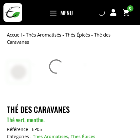
0
a
MENU

Accueil
-
Thés Aromatisés
-
Thés Épicés
- Thé des
Caravanes
THÉ DES CARAVANES
Thé vert, menthe.
Référence :
EP05
Catégories :
Thés Aromatisés
,
Thés Épicés