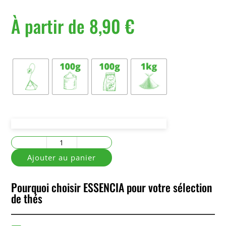
À partir de
8,90
€
Conditionnement
quantité
de
Ajouter au panier
Thé
des
Pourquoi choisir ESSENCIA pour votre sélection
Caravanes
de thés