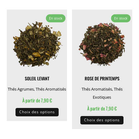
variations.
plusieu
Les
variati
En stock
En stock
options
Les
peuvent
options
être
peuven
choisies
être
sur
choisie
la
sur
page
la
SOLEIL LEVANT
ROSE DE PRINTEMPS
du
page
produit
du
Thés Agrumes
,
Thés Aromatisés
Thés Aromatisés
,
Thés
produit
Exotiques
À partir de
7,90
€
Ce
À partir de
7,90
€
Choix des options
produit
Ce
Choix des options
a
produit
plusieurs
a