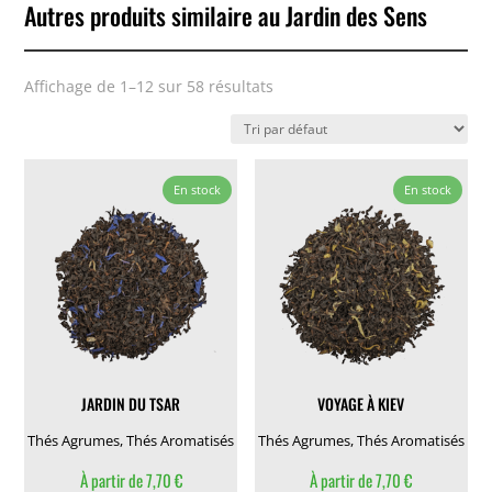
Autres produits similaire au Jardin des Sens
Affichage de 1–12 sur 58 résultats
En stock
En stock
JARDIN DU TSAR
VOYAGE À KIEV
Thés Agrumes
,
Thés Aromatisés
Thés Agrumes
,
Thés Aromatisés
À partir de
7,70
€
À partir de
7,70
€