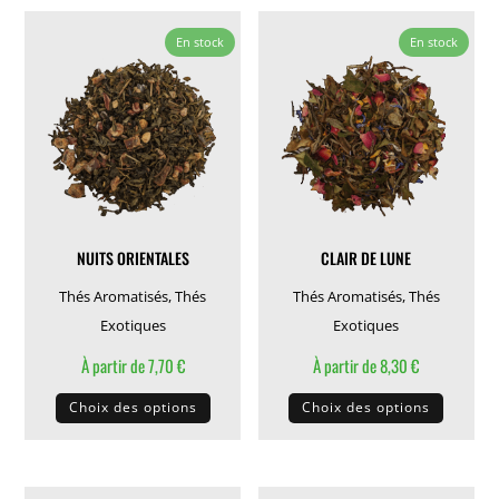
variations.
plusieu
Les
variati
En stock
En stock
options
Les
peuvent
options
être
peuven
choisies
être
sur
choisie
la
sur
page
la
NUITS ORIENTALES
CLAIR DE LUNE
du
page
produit
du
Thés Aromatisés
,
Thés
Thés Aromatisés
,
Thés
produit
Exotiques
Exotiques
À partir de
7,70
€
À partir de
8,30
€
Ce
Ce
Choix des options
Choix des options
produit
produit
a
a
plusieurs
plusieu