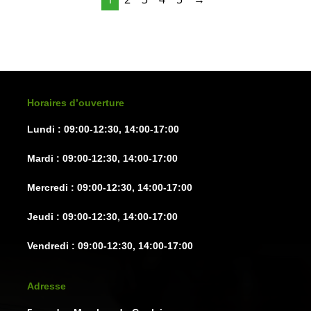
Les
Les
options
options
peuvent
peuven
être
être
choisies
choisie
sur
sur
Horaires d’ouverture
la
la
Lundi : 09:00-12:30, 14:00-17:00
page
page
du
du
Mardi : 09:00-12:30, 14:00-17:00
produit
produit
Mercredi : 09:00-12:30, 14:00-17:00
Jeudi : 09:00-12:30, 14:00-17:00
Vendredi : 09:00-12:30, 14:00-17:00
Adresse