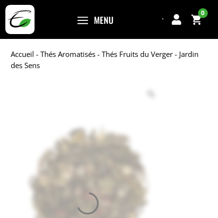
0
a
MENU

Accueil
-
Thés Aromatisés
-
Thés Fruits du Verger
- Jardin
des Sens