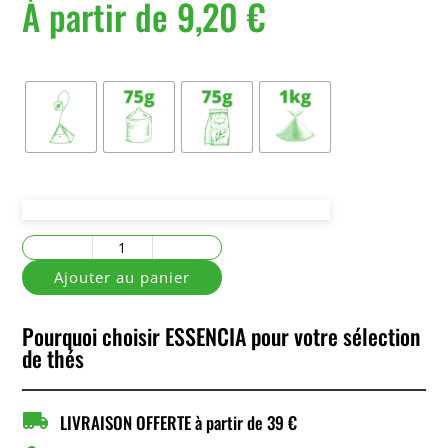
À partir de
9,20
€
Conditionnement
quantité
de
Ajouter au panier
Jardin
des
Pourquoi choisir ESSENCIA pour votre sélection
Sens
de thés

LIVRAISON OFFERTE à partir de 39 €