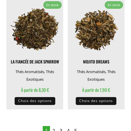
variations.
variati
En stock
En stock
Les
Les
options
options
peuvent
peuven
être
être
choisies
choisie
sur
sur
la
la
LA FIANCÉE DE JACK SPARROW
MOJITO DREAMS
page
page
du
du
Thés Aromatisés
,
Thés
Thés Aromatisés
,
Thés
produit
produit
Exotiques
Exotiques
À partir de
8,30
€
À partir de
7,90
€
Ce
Ce
Choix des options
Choix des options
produit
produit
a
a
plusieurs
plusieu
variations.
variati
1
2
3
4
5
→