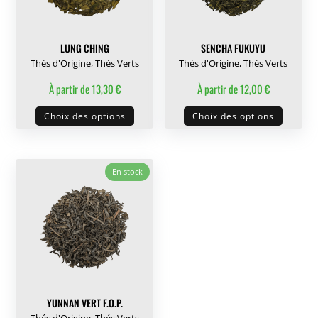
choisies
choisie
sur
sur
LUNG CHING
SENCHA FUKUYU
la
la
Thés d'Origine
,
Thés Verts
Thés d'Origine
,
Thés Verts
page
page
À partir de
13,30
€
À partir de
12,00
€
du
du
Ce
Ce
produit
produit
Choix des options
Choix des options
produit
produit
a
a
plusieurs
plusieu
En stock
variations.
variati
Les
Les
options
options
peuvent
peuven
être
être
choisies
choisie
sur
sur
YUNNAN VERT F.O.P.
la
la