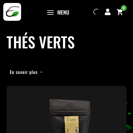
0
a
MENU

THÉS VERTS
En savoir plus