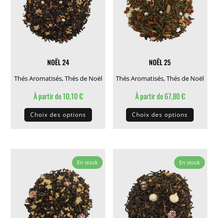
peuvent
choisie
être
sur
choisies
la
sur
page
la
du
NOËL 24
NOËL 25
page
produit
du
Thés Aromatisés
,
Thés de Noël
Thés Aromatisés
,
Thés de Noël
produit
À partir de
10,10
€
À partir de
67,80
€
Ce
Ce
Choix des options
Choix des options
produit
produit
a
a
plusieurs
plusieu
variations.
variati
En stock
En stock
Les
Les
options
options
peuvent
peuven
être
être