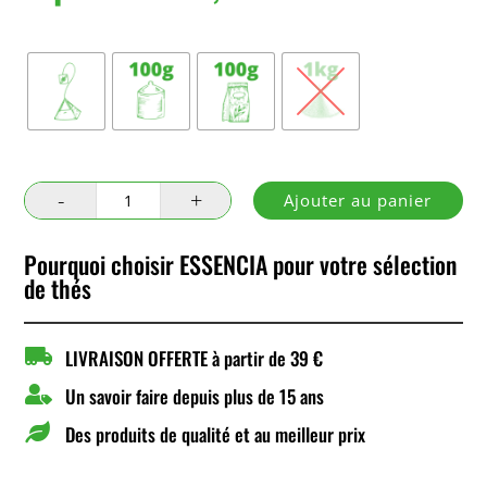
Conditionnement
quantité
Ajouter au panier
de
Noël
Pourquoi choisir ESSENCIA pour votre sélection
en
de thés
Hollande

LIVRAISON OFFERTE à partir de 39 €

Un savoir faire depuis plus de 15 ans

Des produits de qualité et au meilleur prix