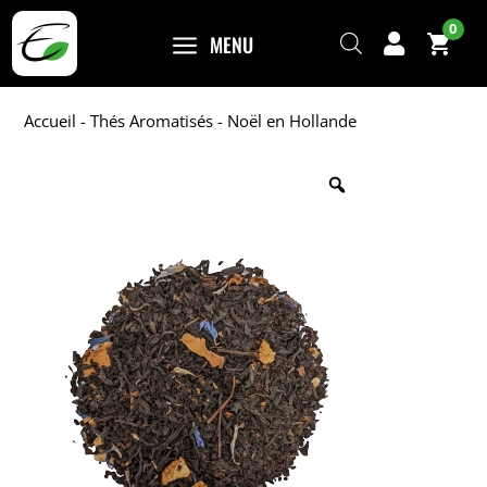
0
a
MENU

Accueil
-
Thés Aromatisés
- Noël en Hollande