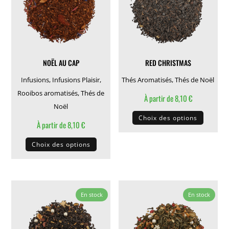
être
être
choisies
choisie
sur
sur
la
la
NOËL AU CAP
RED CHRISTMAS
page
page
du
du
Infusions
,
Infusions Plaisir
,
Thés Aromatisés
,
Thés de Noël
produit
produit
Rooibos aromatisés
,
Thés de
À partir de
8,10
€
Noël
Ce
Choix des options
À partir de
8,10
€
produit
Ce
a
Choix des options
produit
plusieu
a
variati
plusieurs
Les
variations.
options
En stock
En stock
Les
peuven
options
être