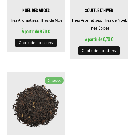
la
la
NOËL DES ANGES
SOUFFLE D’HIVER
page
page
du
du
Thés Aromatisés
,
Thés de Noël
Thés Aromatisés
,
Thés de Noël
,
produit
produit
Thés Épicés
À partir de
8,70
€
Ce
À partir de
8,70
€
Choix des options
produit
Ce
Choix des options
a
produit
plusieurs
a
variations.
plusieu
Les
variati
En stock
options
Les
peuvent
options
être
peuven
choisies
être
sur
choisie
la
sur
page
la