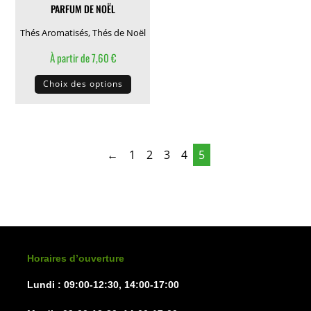
PARFUM DE NOËL
du
page
produit
du
Thés Aromatisés
,
Thés de Noël
produit
À partir de
7,60
€
Ce
Choix des options
produit
a
plusieurs
variations.
←
1
2
3
4
5
Les
options
peuvent
être
choisies
sur
Horaires d’ouverture
la
Lundi : 09:00-12:30, 14:00-17:00
page
du