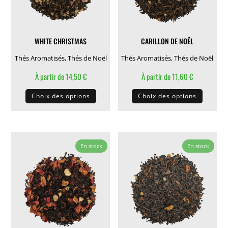
choisies
choisie
sur
sur
la
la
WHITE CHRISTMAS
CARILLON DE NOËL
page
page
du
du
Thés Aromatisés
,
Thés de Noël
Thés Aromatisés
,
Thés de Noël
produit
produit
À partir de
14,50
€
À partir de
11,60
€
Ce
Ce
Choix des options
Choix des options
produit
produit
a
a
plusieurs
plusieu
variations.
variati
En stock
En stock
Les
Les
options
options
peuvent
peuven
être
être
choisies
choisie
sur
sur