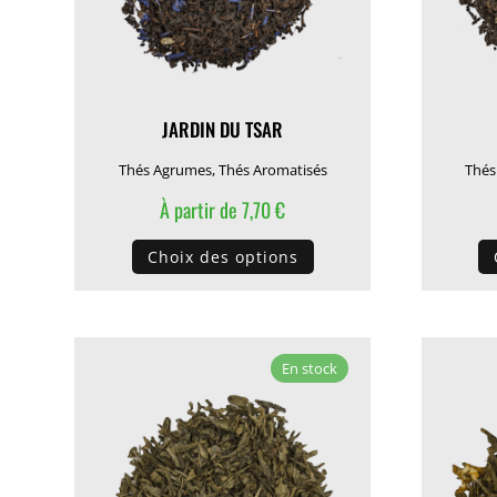
JARDIN DU TSAR
Thés Agrumes
,
Thés Aromatisés
Thés
À partir de
7,70
€
Ce
Choix des options
produit
a
plusieurs
variations.
En stock
Les
options
peuvent
être
choisies