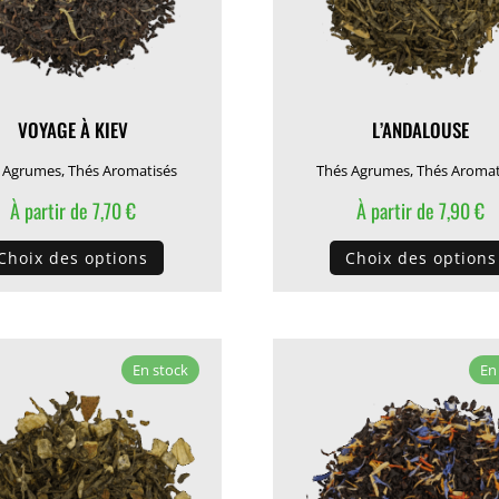
VOYAGE À KIEV
L’ANDALOUSE
 Agrumes
,
Thés Aromatisés
Thés Agrumes
,
Thés Aromat
À partir de
7,70
€
À partir de
7,90
€
Ce
Choix des options
Choix des options
produit
a
plusieurs
variations.
En stock
En
Les
options
peuvent
être
choisies