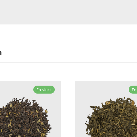
n
En stock
En