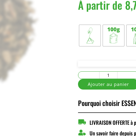
À partir de
8,
Conditionnement
quantité
de
Ajouter au panier
Désir
et
Pourquoi choisir ESSEN
Tentation

LIVRAISON OFFERTE à pa

Un savoir faire depuis 