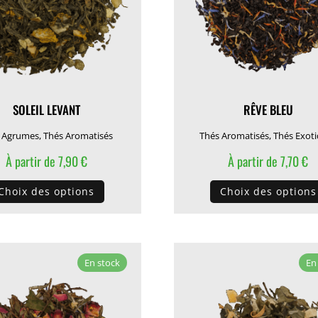
sur
la
page
du
produit
SOLEIL LEVANT
RÊVE BLEU
 Agrumes
,
Thés Aromatisés
Thés Aromatisés
,
Thés Exot
À partir de
7,90
€
À partir de
7,70
€
Ce
Choix des options
Choix des options
produit
a
plusieurs
variations.
En stock
En
Les
options
peuvent