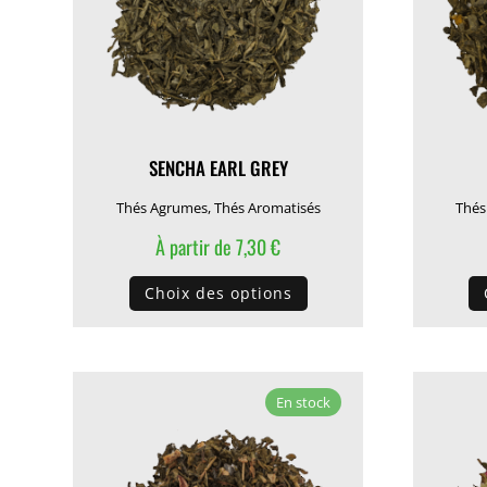
sur
la
page
du
produit
SENCHA EARL GREY
Thés Agrumes
,
Thés Aromatisés
Thés
À partir de
7,30
€
Ce
Choix des options
produit
a
plusieurs
variations.
En stock
Les
options
peuvent