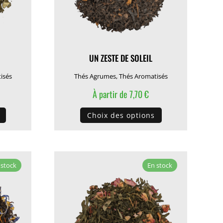
UN ZESTE DE SOLEIL
isés
Thés Agrumes
,
Thés Aromatisés
À partir de
7,70
€
Ce
Ce
Choix des options
produit
produit
a
a
plusieurs
plusieurs
variations.
variations.
 stock
En stock
Les
Les
options
options
peuvent
peuvent
être
être
choisies
choisies