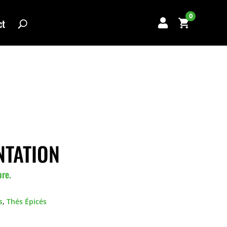
0
ct

NTATION
bre.
s
,
Thés Épicés