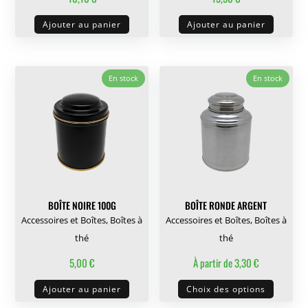
produit
Ajouter au panier
Ajouter au panier
En stock
En stock
BOÎTE NOIRE 100G
BOÎTE RONDE ARGENT
Accessoires et Boîtes
,
Boîtes à
Accessoires et Boîtes
,
Boîtes à
thé
thé
5,00
€
À partir de
3,30
€
Ce
Ajouter au panier
Choix des options
produit