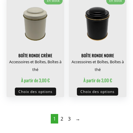
En stock
En stock
variati
Les
options
peuven
être
choisie
sur
BOÎTE RONDE CRÈME
BOÎTE RONDE NOIRE
la
Accessoires et Boîtes
,
Boîtes à
Accessoires et Boîtes
,
Boîtes à
page
thé
thé
du
À partir de
3,00
€
À partir de
3,00
€
produit
Ce
Ce
Choix des options
Choix des options
produit
produit
a
a
plusieurs
plusieu
variations.
variati
1
2
3
→
Les
Les