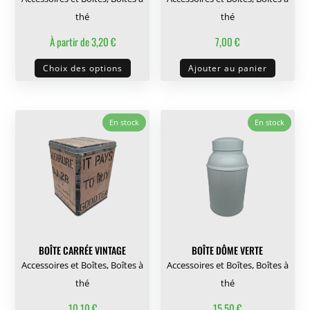
page
thé
thé
du
À partir de
3,20
€
7,00
€
produit
Ce
Choix des options
Ajouter au panier
produit
a
plusieurs
En stock
En stock
variations.
Les
options
peuvent
être
choisies
sur
BOÎTE CARRÉE VINTAGE
BOÎTE DÔME VERTE
la
Accessoires et Boîtes
,
Boîtes à
Accessoires et Boîtes
,
Boîtes à
page
thé
thé
du
10,10
€
15,50
€