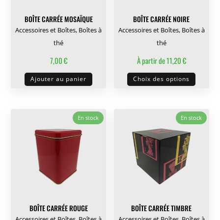
BOÎTE CARRÉE MOSAÏQUE
BOÎTE CARRÉE NOIRE
Accessoires et Boîtes
,
Boîtes à
Accessoires et Boîtes
,
Boîtes à
thé
thé
7,00
€
À partir de
11,20
€
Ce
Ajouter au panier
Choix des options
produit
a
plusieu
En stock
En stock
variati
Les
options
peuven
être
choisie
sur
BOÎTE CARRÉE ROUGE
BOÎTE CARRÉE TIMBRE
la
Accessoires et Boîtes
,
Boîtes à
Accessoires et Boîtes
,
Boîtes à