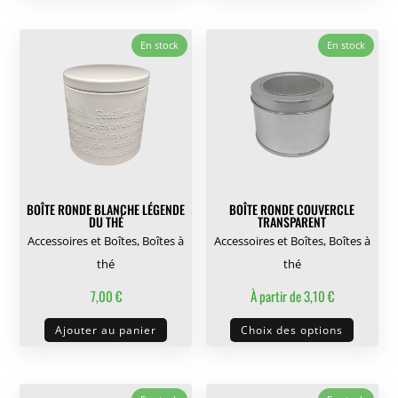
a
plusieu
En stock
En stock
variati
Les
options
peuven
être
choisie
sur
BOÎTE RONDE BLANCHE LÉGENDE
BOÎTE RONDE COUVERCLE
la
DU THÉ
TRANSPARENT
page
Accessoires et Boîtes
,
Boîtes à
Accessoires et Boîtes
,
Boîtes à
du
thé
thé
produit
7,00
€
À partir de
3,10
€
Ce
Ajouter au panier
Choix des options
produit
a
plusieu