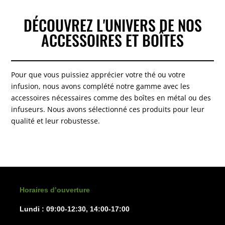
options
options
peuvent
peuven
DÉCOUVREZ L'UNIVERS DE NOS
être
être
ACCESSOIRES ET BOÎTES
choisies
choisie
sur
sur
la
la
Pour que vous puissiez apprécier votre thé ou votre
page
page
infusion, nous avons complété notre gamme avec les
du
du
accessoires nécessaires comme des boîtes en métal ou des
produit
produit
infuseurs. Nous avons sélectionné ces produits pour leur
qualité et leur robustesse.
Horaires d’ouverture
Lundi : 09:00-12:30, 14:00-17:00