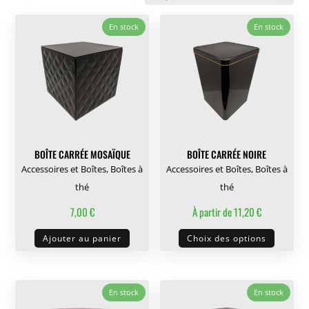
En stock
En stock
BOÎTE CARRÉE MOSAÏQUE
BOÎTE CARRÉE NOIRE
Accessoires et Boîtes
,
Boîtes à
Accessoires et Boîtes
,
Boîtes à
thé
thé
7,00
€
À partir de
11,20
€
Ce
Ajouter au panier
Choix des options
produit
a
plusieu
En stock
En stock
variati