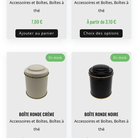
page
Accessoires et Boîtes
,
Boîtes à
Accessoires et Boîtes
,
Boîtes à
du
thé
thé
produit
7,00
€
À partir de
3,10
€
Ce
Ajouter au panier
Choix des options
produit
a
plusieu
En stock
En stock
variati
Les
options
peuven
être
choisie
sur
BOÎTE RONDE CRÈME
BOÎTE RONDE NOIRE
la
Accessoires et Boîtes
,
Boîtes à
Accessoires et Boîtes
,
Boîtes à
page
thé
thé
du