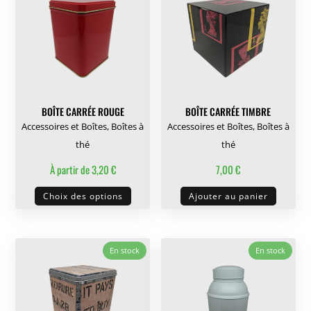
Les
options
peuven
être
choisie
sur
BOÎTE CARRÉE ROUGE
BOÎTE CARRÉE TIMBRE
la
Accessoires et Boîtes
,
Boîtes à
Accessoires et Boîtes
,
Boîtes à
page
thé
thé
du
À partir de
3,20
€
7,00
€
produit
Ce
Choix des options
Ajouter au panier
produit
a
plusieurs
En stock
En stock
variations.
Les
options