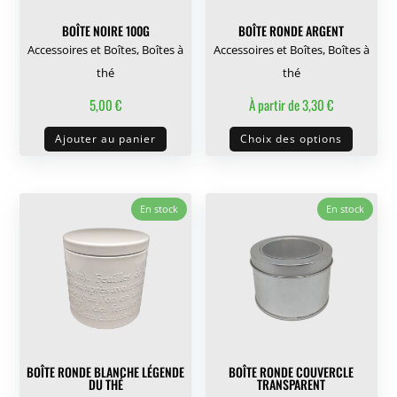
BOÎTE NOIRE 100G
BOÎTE RONDE ARGENT
Accessoires et Boîtes
,
Boîtes à
Accessoires et Boîtes
,
Boîtes à
thé
thé
5,00
€
À partir de
3,30
€
Ce
Ajouter au panier
Choix des options
produit
a
plusieu
En stock
En stock
variati
Les
options
peuven
être
choisie
sur
BOÎTE RONDE BLANCHE LÉGENDE
BOÎTE RONDE COUVERCLE
la
DU THÉ
TRANSPARENT