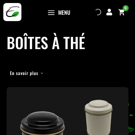
0
a
MENU

BOÎTES À THÉ
En savoir plus