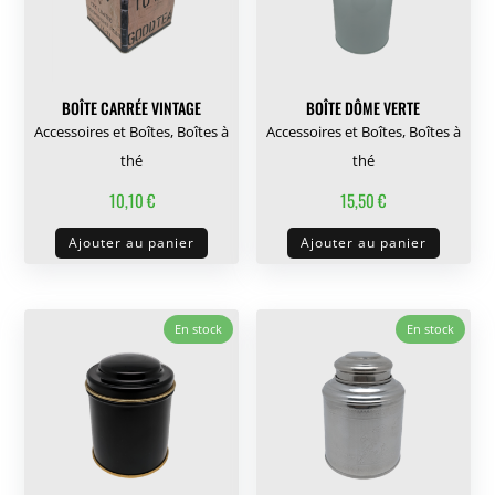
peuvent
être
choisies
sur
BOÎTE CARRÉE VINTAGE
BOÎTE DÔME VERTE
la
Accessoires et Boîtes
,
Boîtes à
Accessoires et Boîtes
,
Boîtes à
page
thé
thé
du
10,10
€
15,50
€
produit
Ajouter au panier
Ajouter au panier
En stock
En stock