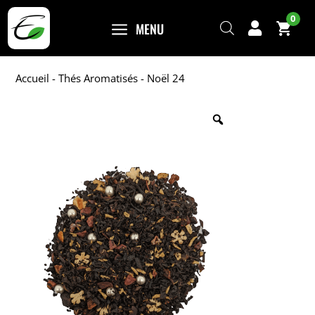
0
a
MENU

Accueil
-
Thés Aromatisés
- Noël 24