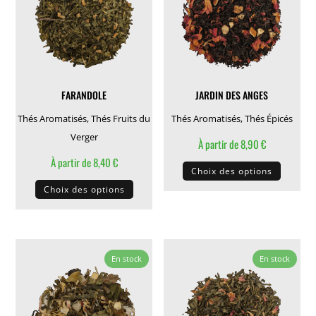
peuvent
peuven
être
être
choisies
choisie
sur
sur
la
la
FARANDOLE
JARDIN DES ANGES
page
page
du
du
Thés Aromatisés
,
Thés Fruits du
Thés Aromatisés
,
Thés Épicés
produit
produit
Verger
À partir de
8,90
€
À partir de
8,40
€
Ce
Choix des options
Ce
produit
Choix des options
produit
a
a
plusieu
plusieurs
variati
variations.
Les
En stock
En stock
Les
options
options
peuven
peuvent
être