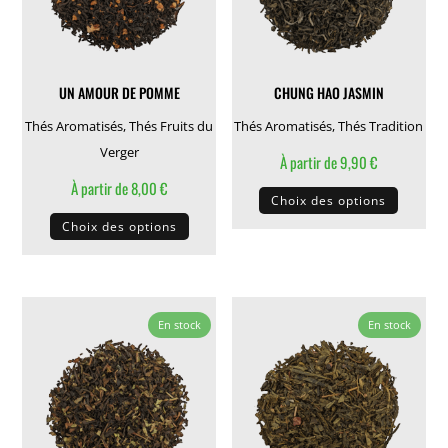
choisies
choisie
sur
sur
la
la
UN AMOUR DE POMME
CHUNG HAO JASMIN
page
page
du
du
Thés Aromatisés
,
Thés Fruits du
Thés Aromatisés
,
Thés Tradition
produit
produit
Verger
À partir de
9,90
€
À partir de
8,00
€
Ce
Choix des options
Ce
produit
Choix des options
produit
a
a
plusieu
plusieurs
variati
variations.
Les
En stock
En stock
Les
options
options
peuven
peuvent
être
être
choisie
choisies
sur