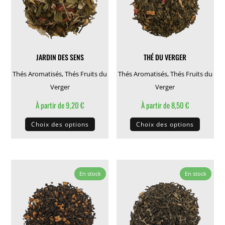
être
choisie
choisies
sur
sur
la
la
page
JARDIN DES SENS
THÉ DU VERGER
page
du
du
produit
Thés Aromatisés
,
Thés Fruits du
Thés Aromatisés
,
Thés Fruits du
produit
Verger
Verger
À partir de
9,20
€
À partir de
8,50
€
Ce
Ce
Choix des options
Choix des options
produit
produit
a
a
plusieurs
plusieu
variations.
variati
En stock
En stock
Les
Les
options
options
peuvent
peuven
être
être