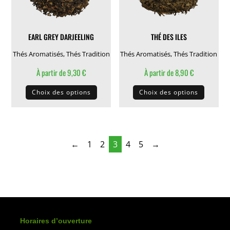
sur
la
la
page
EARL GREY DARJEELING
THÉ DES ILES
page
du
du
produit
Thés Aromatisés
,
Thés Tradition
Thés Aromatisés
,
Thés Tradition
produit
À partir de
9,30
€
À partir de
8,90
€
Ce
Ce
Choix des options
Choix des options
produit
produit
a
a
plusieurs
plusieu
variations.
variati
←
1
2
3
4
5
→
Les
Les
options
options
peuvent
peuven
être
être
choisies
choisie
sur
sur
Horaires d’ouverture