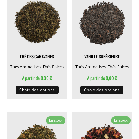
Les
Les
options
options
peuvent
peuven
être
être
choisies
choisie
sur
sur
la
la
THÉ DES CARAVANES
VANILLE SUPÉRIEURE
page
page
du
du
Thés Aromatisés
,
Thés Épicés
Thés Aromatisés
,
Thés Épicés
produit
produit
À partir de
8,90
€
À partir de
8,00
€
Ce
Ce
Choix des options
Choix des options
produit
produit
a
a
plusieurs
plusieu
variations.
variati
En stock
En stock
Les
Les
options
options