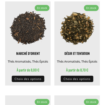
En stock
En stock
MARCHÉ D’ORIENT
DÉSIR ET TENTATION
Thés Aromatisés
,
Thés Épicés
Thés Aromatisés
,
Thés Épicés
À partir de
8,00
€
À partir de
8,70
€
Ce
Ce
Choix des options
Choix des options
produit
produit
a
a
plusieurs
plusieu
variations.
variati
En stock
En stock