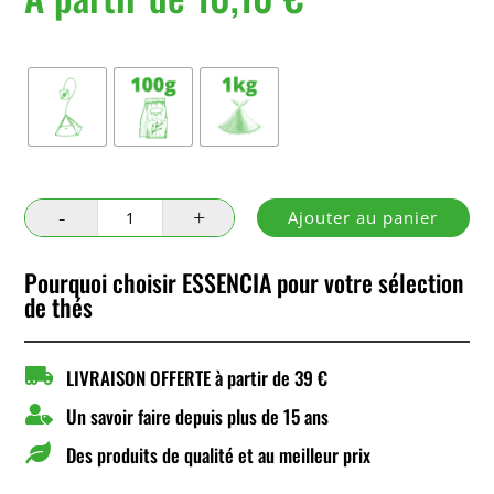
Conditionnement
quantité
Ajouter au panier
de
Noël
Pourquoi choisir ESSENCIA pour votre sélection
24
de thés

LIVRAISON OFFERTE à partir de 39 €

Un savoir faire depuis plus de 15 ans

Des produits de qualité et au meilleur prix