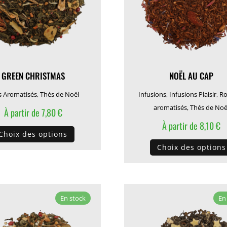
GREEN CHRISTMAS
NOËL AU CAP
s Aromatisés
,
Thés de Noël
Infusions
,
Infusions Plaisir
,
Ro
aromatisés
,
Thés de Noë
À partir de
7,80
€
À partir de
8,10
€
Ce
Choix des options
produit
Choix des options
a
plusieurs
variations.
Les
En stock
En
options
peuvent