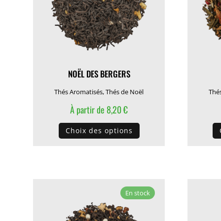
NOËL DES BERGERS
Thés Aromatisés
,
Thés de Noël
Thé
À partir de
8,20
€
Ce
Choix des options
produit
a
plusieurs
variations.
Les
En stock
options
peuvent