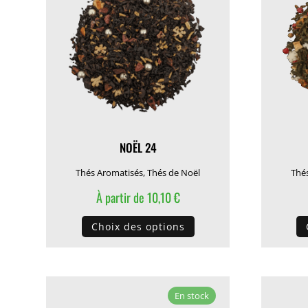
être
choisies
sur
la
page
du
produit
NOËL 24
Thés Aromatisés
,
Thés de Noël
Thé
À partir de
10,10
€
Ce
Choix des options
produit
a
plusieurs
variations.
En stock
Les