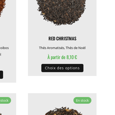
RED CHRISTMAS
oibos
Thés Aromatisés
,
Thés de Noël
l
À partir de
8,10
€
Ce
Choix des options
Ce
produit
produit
a
a
plusieurs
plusieurs
variations.
variations.
Les
 stock
En stock
Les
options
options
peuvent