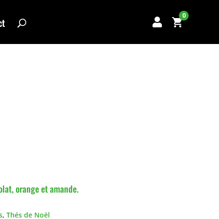
0
ct

colat, orange et amande.
s
,
Thés de Noël