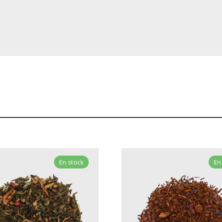
En stock
En