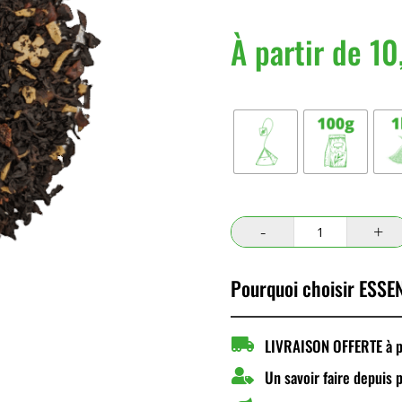
À partir de
10
Conditionnement
quantité
de
Noël
Pourquoi choisir ESSEN
24

LIVRAISON OFFERTE à pa

Un savoir faire depuis 