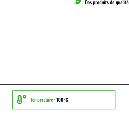

Des produits de qualité

Température :
100°C