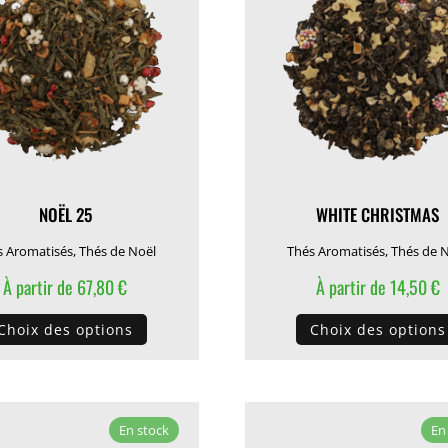
être
choisies
sur
la
page
du
produit
NOËL 25
WHITE CHRISTMAS
s Aromatisés
,
Thés de Noël
Thés Aromatisés
,
Thés de 
À partir de
67,80
€
À partir de
14,50
€
Ce
Choix des options
Choix des options
produit
a
plusieurs
variations.
En stock
En
Les