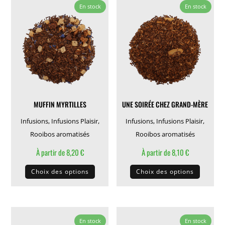
variations.
variati
En stock
En stock
Les
Les
options
options
peuvent
peuven
être
être
choisies
choisie
sur
sur
la
la
MUFFIN MYRTILLES
UNE SOIRÉE CHEZ GRAND-MÈRE
page
page
du
du
Infusions
,
Infusions Plaisir
,
Infusions
,
Infusions Plaisir
,
produit
produit
Rooibos aromatisés
Rooibos aromatisés
À partir de
8,20
€
À partir de
8,10
€
Ce
Ce
Choix des options
Choix des options
produit
produit
a
a
plusieurs
plusieu
variations.
variati
En stock
En stock