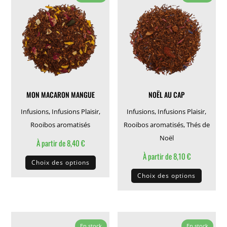
Les
Les
options
options
peuvent
peuven
être
être
choisies
choisie
sur
sur
la
la
MON MACARON MANGUE
NOËL AU CAP
page
page
du
du
Infusions
,
Infusions Plaisir
,
Infusions
,
Infusions Plaisir
,
produit
produit
Rooibos aromatisés
Rooibos aromatisés
,
Thés de
Noël
À partir de
8,40
€
Ce
À partir de
8,10
€
Choix des options
produit
Ce
Choix des options
a
produit
plusieurs
a
variations.
plusieu
Les
variati
En stock
En stock