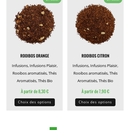
options
Les
peuvent
options
être
peuven
choisies
être
sur
choisie
la
sur
page
la
ROOIBOS ORANGE
ROOIBOS CITRON
du
page
produit
du
Infusions
,
Infusions Plaisir
,
Infusions
,
Infusions Plaisir
,
produit
Rooibos aromatisés
,
Thés
Rooibos aromatisés
,
Thés
Aromatisés
,
Thés Bio
Aromatisés
,
Thés Bio
À partir de
8,30
€
À partir de
7,90
€
Ce
Ce
Choix des options
Choix des options
produit
produit
a
a
plusieurs
plusieu
variations.
variati