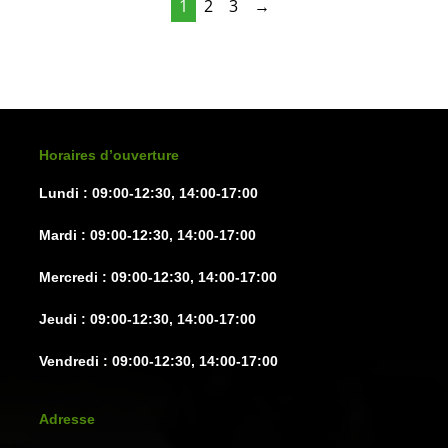
1
2
3
→
Les
Les
options
options
peuvent
peuven
être
être
choisies
choisie
sur
sur
Horaires d’ouverture
la
la
Lundi : 09:00-12:30, 14:00-17:00
page
page
du
du
Mardi : 09:00-12:30, 14:00-17:00
produit
produit
Mercredi : 09:00-12:30, 14:00-17:00
Jeudi : 09:00-12:30, 14:00-17:00
Vendredi : 09:00-12:30, 14:00-17:00
Adresse