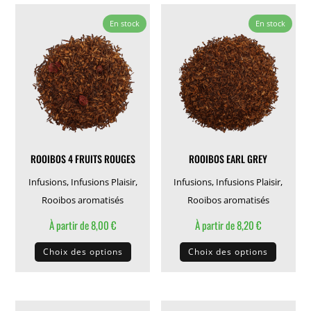
Les
variati
En stock
En stock
options
Les
peuvent
options
être
peuven
choisies
être
sur
choisie
la
sur
page
la
ROOIBOS 4 FRUITS ROUGES
ROOIBOS EARL GREY
du
page
produit
du
Infusions
,
Infusions Plaisir
,
Infusions
,
Infusions Plaisir
,
produit
Rooibos aromatisés
Rooibos aromatisés
À partir de
8,00
€
À partir de
8,20
€
Ce
Ce
Choix des options
Choix des options
produit
produit
a
a
plusieurs
plusieu