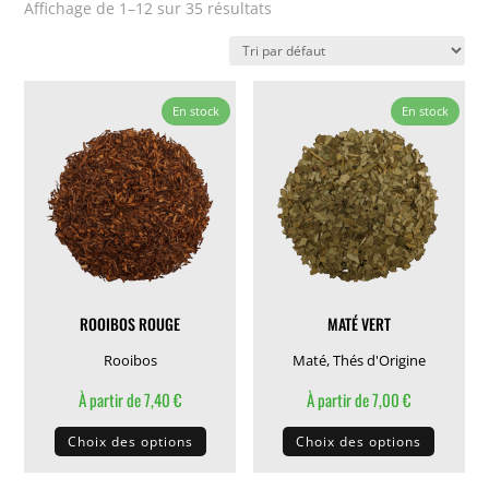
Affichage de 1–12 sur 35 résultats
En stock
En stock
ROOIBOS ROUGE
MATÉ VERT
Rooibos
Maté
,
Thés d'Origine
À partir de
7,40
€
À partir de
7,00
€
Ce
Ce
Choix des options
Choix des options
produit
produit
a
a