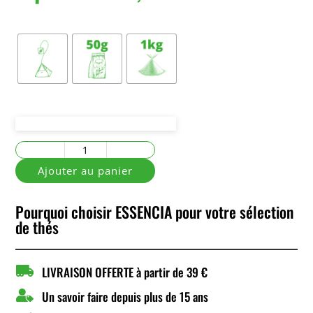
Conditionnement
quantité
de
Ajouter au panier
Verveine
Menthe
Pourquoi choisir ESSENCIA pour votre sélection
de thés

LIVRAISON OFFERTE à partir de 39 €

Un savoir faire depuis plus de 15 ans