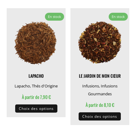
plusieurs
plusieu
variations.
variati
En stock
En stock
Les
Les
options
options
peuvent
peuven
être
être
choisies
choisie
sur
sur
la
la
LAPACHO
LE JARDIN DE MON CŒUR
page
page
du
du
Lapacho
,
Thés d'Origine
Infusions
,
Infusions
produit
produit
Gourmandes
À partir de
7,90
€
Ce
À partir de
8,10
€
Choix des options
produit
Ce
Choix des options
a
produit
plusieurs
a
variations.
plusieu