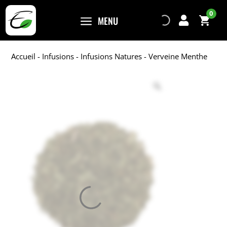
0
a
MENU

Accueil
-
Infusions
-
Infusions Natures
- Verveine Menthe