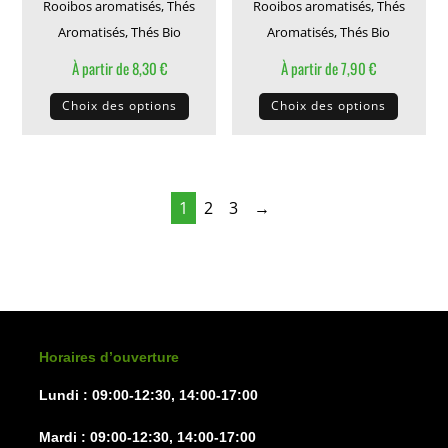
produit
Rooibos aromatisés
,
Thés
Rooibos aromatisés
,
Thés
Aromatisés
,
Thés Bio
Aromatisés
,
Thés Bio
À partir de
8,30
€
À partir de
7,90
€
Ce
Ce
Choix des options
Choix des options
produit
produit
a
a
plusieurs
plusieu
variations.
variati
1
2
3
→
Les
Les
options
options
peuvent
peuven
être
être
choisies
choisie
sur
sur
Horaires d’ouverture
la
la
Lundi : 09:00-12:30, 14:00-17:00
page
page
du
du
Mardi : 09:00-12:30, 14:00-17:00