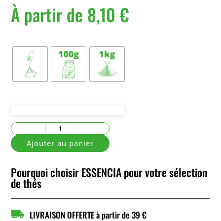
À partir de
8,10
€
Conditionnement
quantité
de
Ajouter au panier
Une
Soirée
Pourquoi choisir ESSENCIA pour votre sélection
chez
de thés
Grand-
Mère

LIVRAISON OFFERTE à partir de 39 €