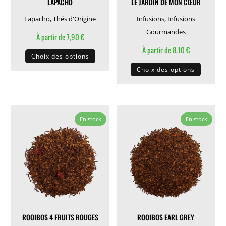
LAPACHO
LE JARDIN DE MON CŒUR
page
page
du
du
Lapacho
,
Thés d'Origine
Infusions
,
Infusions
produit
produit
Gourmandes
À partir de
7,90
€
Ce
À partir de
8,10
€
Choix des options
produit
Ce
Choix des options
a
produit
plusieurs
a
variations.
plusieu
Les
variati
En stock
En stock
options
Les
peuvent
options
être
peuven
choisies
être
sur
choisie
la
sur
page
la
ROOIBOS 4 FRUITS ROUGES
ROOIBOS EARL GREY
du
page