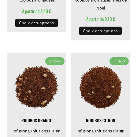
Rooibos aromatisés
Rooibos aromatisés
,
Thés de
Noël
À partir de
8,40
€
Ce
À partir de
8,10
€
Choix des options
produit
Ce
Choix des options
a
produit
plusieurs
a
variations.
plusieu
Les
variati
En stock
En stock
options
Les
peuvent
options
être
peuven
choisies
être
sur
choisie
la
sur
page
la
ROOIBOS ORANGE
ROOIBOS CITRON
du
page
produit
du
Infusions
,
Infusions Plaisir
,
Infusions
,
Infusions Plaisir
,