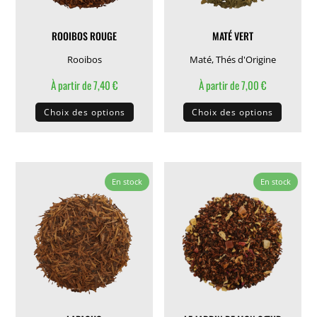
ROOIBOS ROUGE
MATÉ VERT
Rooibos
Maté
,
Thés d'Origine
À partir de
7,40
€
À partir de
7,00
€
Ce
Ce
Choix des options
Choix des options
produit
produit
a
a
plusieurs
plusieu
variations.
variati
En stock
En stock
Les
Les
options
options
peuvent
peuven
être
être
choisies
choisie
sur
sur
la
la