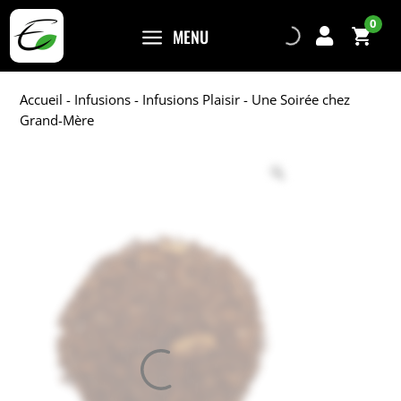
0
a
MENU

Accueil
-
Infusions
-
Infusions Plaisir
- Une Soirée chez
Grand-Mère