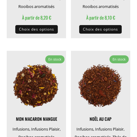
produit
produit
Rooibos aromatisés
Rooibos aromatisés
À partir de
8,20
€
À partir de
8,10
€
Ce
Ce
Choix des options
Choix des options
produit
produit
a
a
plusieurs
plusieu
variations.
variati
En stock
En stock
Les
Les
options
options
peuvent
peuven
être
être
choisies
choisie
sur
sur
la
la
MON MACARON MANGUE
NOËL AU CAP
page
page
du
du
Infusions
,
Infusions Plaisir
,
Infusions
,
Infusions Plaisir
,
produit
produit