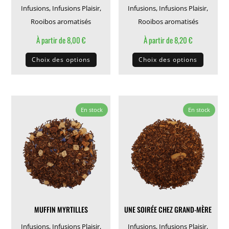
produit
du
Infusions
,
Infusions Plaisir
,
Infusions
,
Infusions Plaisir
,
produit
Rooibos aromatisés
Rooibos aromatisés
À partir de
8,00
€
À partir de
8,20
€
Ce
Ce
Choix des options
Choix des options
produit
produit
a
a
plusieurs
plusieu
variations.
variati
En stock
En stock
Les
Les
options
options
peuvent
peuven
être
être
choisies
choisie
sur
sur
la
la
MUFFIN MYRTILLES
UNE SOIRÉE CHEZ GRAND-MÈRE
page
page
du
du
Infusions
,
Infusions Plaisir
,
Infusions
,
Infusions Plaisir
,