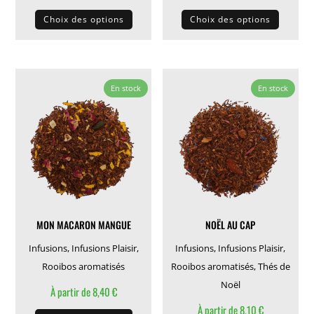
Ce
Ce
Choix des options
Choix des options
produit
produit
a
a
plusieurs
plusieu
variations.
variati
En stock
En stock
Les
Les
options
options
peuvent
peuven
être
être
choisies
choisie
sur
sur
la
la
MON MACARON MANGUE
NOËL AU CAP
page
page
du
du
Infusions
,
Infusions Plaisir
,
Infusions
,
Infusions Plaisir
,
produit
produit
Rooibos aromatisés
Rooibos aromatisés
,
Thés de
Noël
À partir de
8,40
€
Ce
À partir de
8,10
€