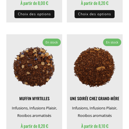
À partir de
8,00
€
À partir de
8,20
€
Ce
Ce
Choix des options
Choix des options
produit
produit
a
a
plusieurs
plusieu
variations.
variati
En stock
En stock
Les
Les
options
options
peuvent
peuven
être
être
choisies
choisie
sur
sur
la
la
MUFFIN MYRTILLES
UNE SOIRÉE CHEZ GRAND-MÈRE
page
page
du
du
Infusions
,
Infusions Plaisir
,
Infusions
,
Infusions Plaisir
,
produit
produit
Rooibos aromatisés
Rooibos aromatisés
À partir de
8,20
€
À partir de
8,10
€