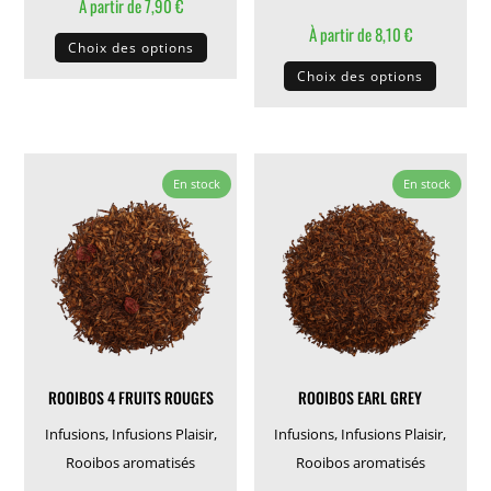
À partir de
7,90
€
Ce
À partir de
8,10
€
Choix des options
produit
Ce
Choix des options
a
produit
plusieurs
a
variations.
plusieu
Les
variati
En stock
En stock
options
Les
peuvent
options
être
peuven
choisies
être
sur
choisie
la
sur
page
la
ROOIBOS 4 FRUITS ROUGES
ROOIBOS EARL GREY
du
page
produit
du
Infusions
,
Infusions Plaisir
,
Infusions
,
Infusions Plaisir
,
produit
Rooibos aromatisés
Rooibos aromatisés