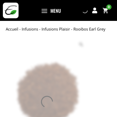
0
a
MENU

Accueil
-
Infusions
-
Infusions Plaisir
- Rooibos Earl Grey