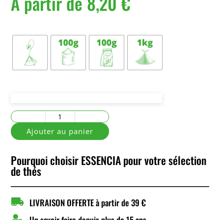
À partir de
8,20
€
Conditionnement
quantité
de
Ajouter au panier
Rooibos
Earl
Pourquoi choisir ESSENCIA pour votre sélection
Grey
de thés

LIVRAISON OFFERTE à partir de 39 €

Un savoir faire depuis plus de 15 ans