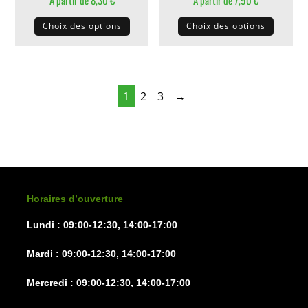
Ce
Ce
Choix des options
Choix des options
produit
produit
a
a
plusieurs
plusieu
variations.
variati
1
2
3
→
Les
Les
options
options
peuvent
peuven
être
être
choisies
choisie
sur
sur
Horaires d’ouverture
la
la
Lundi : 09:00-12:30, 14:00-17:00
page
page
du
du
Mardi : 09:00-12:30, 14:00-17:00
produit
produit
Mercredi : 09:00-12:30, 14:00-17:00