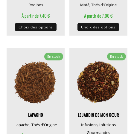
Rooibos
Maté
,
Thés d'Origine
À partir de
7,40
€
À partir de
7,00
€
Ce
Ce
Choix des options
Choix des options
produit
produit
a
a
plusieurs
plusieu
variations.
variati
En stock
En stock
Les
Les
options
options
peuvent
peuven
être
être
choisies
choisie
sur
sur
la
la
LAPACHO
LE JARDIN DE MON CŒUR
page
page
du
du
Lapacho
,
Thés d'Origine
Infusions
,
Infusions
produit
produit
Gourmandes