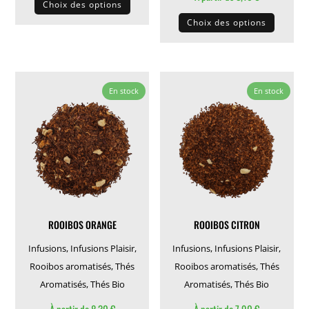
Choix des options
produit
Ce
Choix des options
a
produit
plusieurs
a
variations.
plusieu
Les
variati
En stock
En stock
options
Les
peuvent
options
être
peuven
choisies
être
sur
choisie
la
sur
page
la
ROOIBOS ORANGE
ROOIBOS CITRON
du
page
produit
du
Infusions
,
Infusions Plaisir
,
Infusions
,
Infusions Plaisir
,
produit
Rooibos aromatisés
,
Thés
Rooibos aromatisés
,
Thés
Aromatisés
,
Thés Bio
Aromatisés
,
Thés Bio
À partir de
8,30
€
À partir de
7,90
€