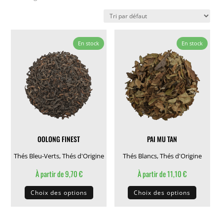
En stock
En stock
OOLONG FINEST
PAI MU TAN
Thés Bleu-Verts
,
Thés d'Origine
Thés Blancs
,
Thés d'Origine
À partir de
9,70
€
À partir de
11,10
€
Ce
Ce
Choix des options
Choix des options
produit
produit
a
a