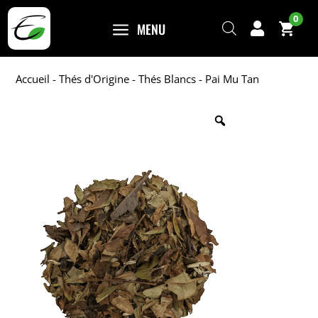
0
a
MENU

Accueil
-
Thés d'Origine
-
Thés Blancs
- Pai Mu Tan