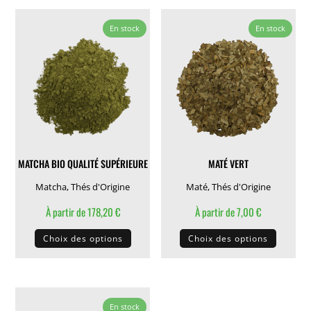
plusieurs
plusieu
variations.
variati
En stock
En stock
Les
Les
options
options
peuvent
peuven
être
être
choisies
choisie
sur
sur
la
la
MATCHA BIO QUALITÉ SUPÉRIEURE
MATÉ VERT
page
page
du
du
Matcha
,
Thés d'Origine
Maté
,
Thés d'Origine
produit
produit
À partir de
178,20
€
À partir de
7,00
€
Ce
Ce
Choix des options
Choix des options
produit
produit
a
a
plusieurs
plusieu
variations.
variati
En stock