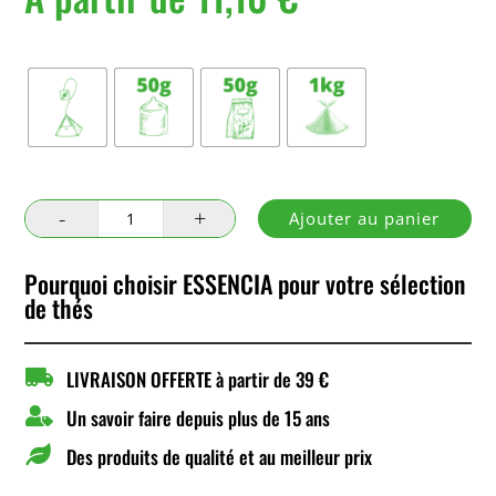
Conditionnement
quantité
Ajouter au panier
de
Pai
Pourquoi choisir ESSENCIA pour votre sélection
Mu
de thés
Tan

LIVRAISON OFFERTE à partir de 39 €

Un savoir faire depuis plus de 15 ans

Des produits de qualité et au meilleur prix