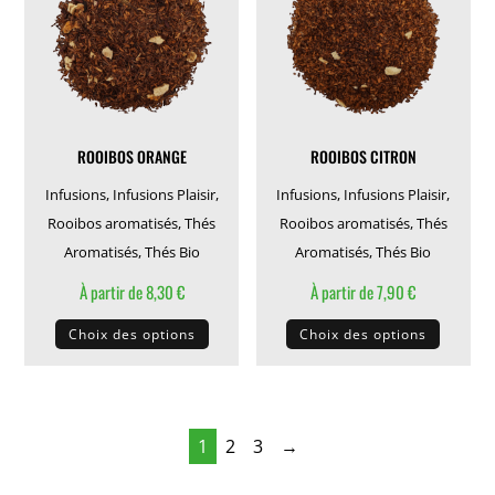
être
peuven
choisies
être
sur
choisie
la
sur
page
la
ROOIBOS ORANGE
ROOIBOS CITRON
du
page
produit
du
Infusions
,
Infusions Plaisir
,
Infusions
,
Infusions Plaisir
,
produit
Rooibos aromatisés
,
Thés
Rooibos aromatisés
,
Thés
Aromatisés
,
Thés Bio
Aromatisés
,
Thés Bio
À partir de
8,30
€
À partir de
7,90
€
Ce
Ce
Choix des options
Choix des options
produit
produit
a
a
plusieurs
plusieu
variations.
variati
1
2
3
→
Les
Les
options
options