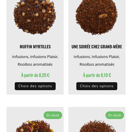
options
options
peuvent
peuven
être
être
choisies
choisie
sur
sur
la
la
MUFFIN MYRTILLES
UNE SOIRÉE CHEZ GRAND-MÈRE
page
page
du
du
Infusions
,
Infusions Plaisir
,
Infusions
,
Infusions Plaisir
,
produit
produit
Rooibos aromatisés
Rooibos aromatisés
À partir de
8,20
€
À partir de
8,10
€
Ce
Ce
Choix des options
Choix des options
produit
produit
a
a
plusieurs
plusieu
variations.
variati
En stock
En stock
Les
Les
options
options