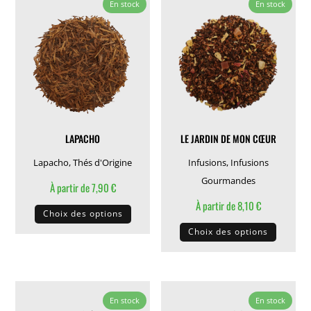
En stock
En stock
Les
Les
options
options
peuvent
peuven
être
être
choisies
choisie
sur
sur
la
la
LAPACHO
LE JARDIN DE MON CŒUR
page
page
du
du
Lapacho
,
Thés d'Origine
Infusions
,
Infusions
produit
produit
Gourmandes
À partir de
7,90
€
Ce
À partir de
8,10
€
Choix des options
produit
Ce
Choix des options
a
produit
plusieurs
a
variations.
plusieu
Les
variati
En stock
En stock