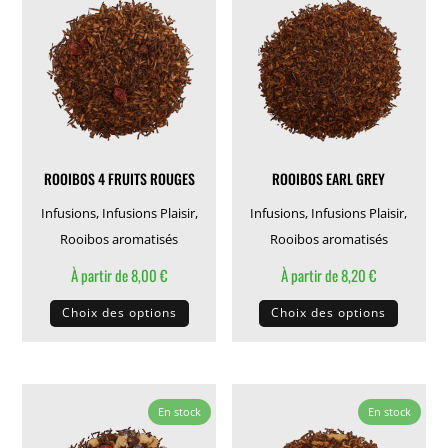
options
Les
peuvent
options
être
peuven
choisies
être
sur
choisie
la
sur
page
la
ROOIBOS 4 FRUITS ROUGES
ROOIBOS EARL GREY
du
page
produit
du
Infusions
,
Infusions Plaisir
,
Infusions
,
Infusions Plaisir
,
produit
Rooibos aromatisés
Rooibos aromatisés
À partir de
8,00
€
À partir de
8,20
€
Ce
Ce
Choix des options
Choix des options
produit
produit
a
a
plusieurs
plusieu
variations.
variati
En stock
En stock
Les
Les