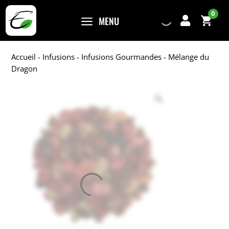
0
a
MENU

Accueil
-
Infusions
-
Infusions Gourmandes
- Mélange du
Dragon