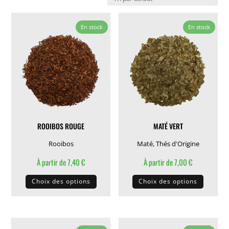
En stock
En stock
ROOIBOS ROUGE
MATÉ VERT
Rooibos
Maté
,
Thés d'Origine
À partir de
7,40
€
À partir de
7,00
€
Ce
Ce
Choix des options
Choix des options
produit
produit
a
a
plusieurs
plusieu
variations.
variati