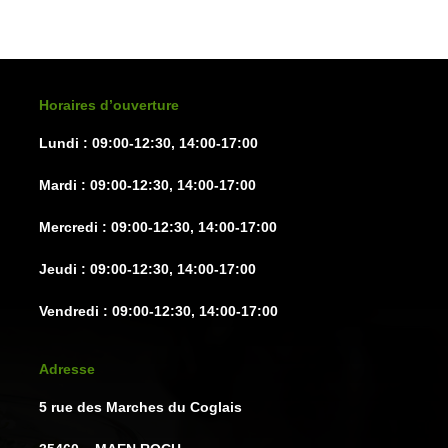
peuvent
peuven
être
être
choisies
choisie
sur
sur
Horaires d’ouverture
la
la
Lundi : 09:00-12:30, 14:00-17:00
page
page
du
du
Mardi : 09:00-12:30, 14:00-17:00
produit
produit
Mercredi : 09:00-12:30, 14:00-17:00
Jeudi : 09:00-12:30, 14:00-17:00
Vendredi : 09:00-12:30, 14:00-17:00
Adresse
5 rue des Marches du Coglais