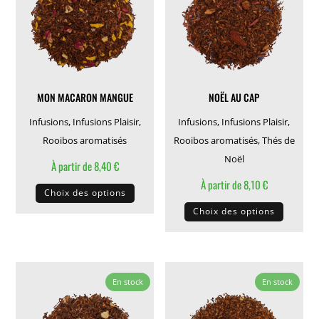
peuvent
peuven
être
être
choisies
choisie
sur
sur
la
la
MON MACARON MANGUE
NOËL AU CAP
page
page
du
du
Infusions
,
Infusions Plaisir
,
Infusions
,
Infusions Plaisir
,
produit
produit
Rooibos aromatisés
Rooibos aromatisés
,
Thés de
Noël
À partir de
8,40
€
Ce
À partir de
8,10
€
Choix des options
produit
Ce
Choix des options
a
produit
plusieurs
a
variations.
plusieu
Les
variati
En stock
En stock
options
Les
peuvent
options