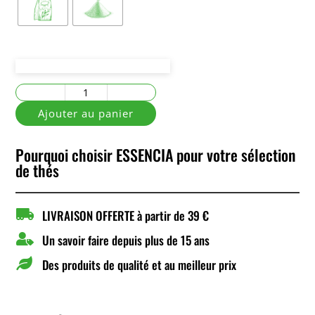
quantité
de
Ajouter au panier
Mélange
du
Pourquoi choisir ESSENCIA pour votre sélection
Dragon
de thés

LIVRAISON OFFERTE à partir de 39 €

Un savoir faire depuis plus de 15 ans

Des produits de qualité et au meilleur prix