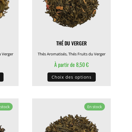
sur
sur
la
la
page
page
du
du
produit
produit
THÉ DU VERGER
u Verger
Thés Aromatisés
,
Thés Fruits du Verger
À partir de
8,50
€
Ce
Ce
Choix des options
produit
produit
a
a
plusieurs
plusieurs
variations.
variations.
 stock
En stock
Les
Les
options
options
peuvent
peuvent