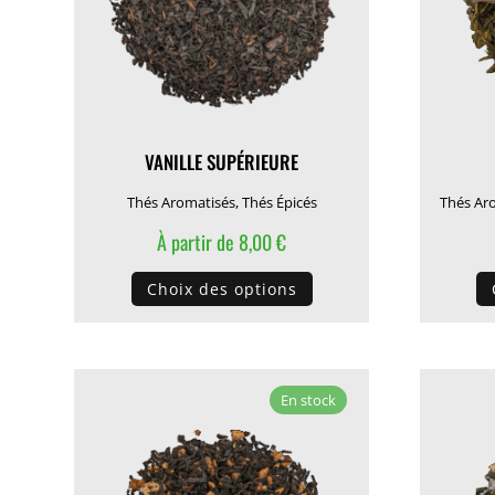
sur
la
page
du
produit
VANILLE SUPÉRIEURE
Thés Aromatisés
,
Thés Épicés
Thés Ar
À partir de
8,00
€
Ce
Choix des options
produit
a
plusieurs
variations.
En stock
Les
options
peuvent