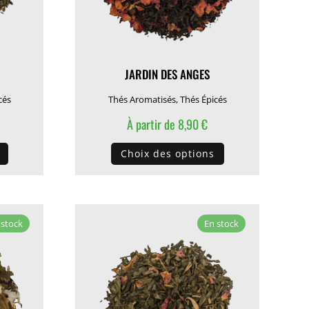
JARDIN DES ANGES
cés
Thés Aromatisés
,
Thés Épicés
À partir de
8,90
€
Ce
Ce
Choix des options
produit
produit
a
a
plusieurs
plusieurs
variations.
variations.
 stock
En stock
Les
Les
options
options
peuvent
peuvent
être
être
choisies
choisies