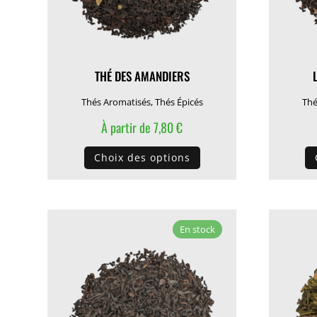
THÉ DES AMANDIERS
Thés Aromatisés
,
Thés Épicés
Thé
À partir de
7,80
€
Ce
Choix des options
produit
a
plusieurs
variations.
En stock
Les
options
peuvent
être
choisies