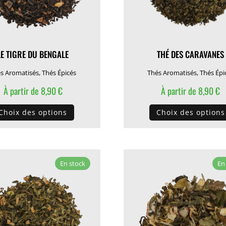
LE TIGRE DU BENGALE
THÉ DES CARAVANES
s Aromatisés
,
Thés Épicés
Thés Aromatisés
,
Thés Épi
À partir de
8,90
€
À partir de
8,90
€
Ce
Choix des options
Choix des options
produit
a
plusieurs
variations.
En stock
En
Les
options
peuvent
être
choisies