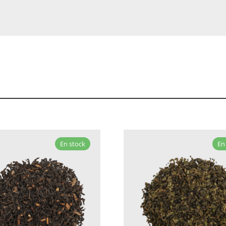
En stock
En