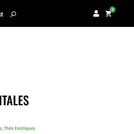
0
ct

NTALES
s
,
Thés Exotiques