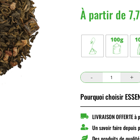
À partir de
7,
Conditionnement
quantité
de
Nuits
Pourquoi choisir ESSEN
Orientales

LIVRAISON OFFERTE à pa

Un savoir faire depuis 

Des produits de qualité