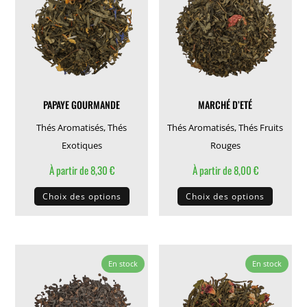
options
options
peuvent
peuven
être
être
choisies
choisie
sur
sur
la
la
PAPAYE GOURMANDE
MARCHÉ D’ETÉ
page
page
du
du
Thés Aromatisés
,
Thés
Thés Aromatisés
,
Thés Fruits
produit
produit
Exotiques
Rouges
À partir de
8,30
€
À partir de
8,00
€
Ce
Ce
Choix des options
Choix des options
produit
produit
a
a
plusieurs
plusieu
variations.
variati
En stock
En stock
Les
Les
options
options