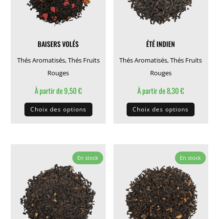
choisies
choisie
sur
sur
la
la
BAISERS VOLÉS
ÉTÉ INDIEN
page
page
du
du
Thés Aromatisés
,
Thés Fruits
Thés Aromatisés
,
Thés Fruits
produit
produit
Rouges
Rouges
À partir de
9,50
€
À partir de
8,30
€
Ce
Ce
Choix des options
Choix des options
produit
produit
a
a
plusieurs
plusieu
variations.
variati
En stock
En stock
Les
Les
options
options
peuvent
peuven
être
être
choisies
choisie