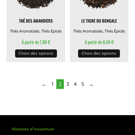
sur
sur
la
la
THÉ DES AMANDIERS
LE TIGRE DU BENGALE
page
page
du
du
Thés Aromatisés
,
Thés Épicés
Thés Aromatisés
,
Thés Épicés
produit
produit
À partir de
7,80
€
À partir de
8,90
€
Ce
Ce
Choix des options
Choix des options
produit
produit
a
a
plusieurs
plusieu
variations.
variati
←
1
2
3
4
5
→
Les
Les
options
options
peuvent
peuven
être
être
choisies
choisie
sur
sur
Horaires d’ouverture