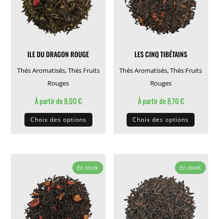
être
être
choisies
choisie
sur
sur
la
la
ILE DU DRAGON ROUGE
LES CINQ TIBÉTAINS
page
page
du
du
Thés Aromatisés
,
Thés Fruits
Thés Aromatisés
,
Thés Fruits
produit
produit
Rouges
Rouges
À partir de
8,00
€
À partir de
8,70
€
Ce
Ce
Choix des options
Choix des options
produit
produit
a
a
plusieurs
plusieu
variations.
variati
En stock
En stock
Les
Les
options
options
peuvent
peuven
être
être