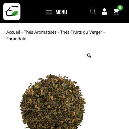
0
a
MENU

Accueil
-
Thés Aromatisés
-
Thés Fruits du Verger
-
Farandole