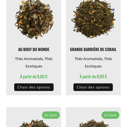
AU BOUT DU MONDE
GRANDE BARRIÈRE DE CORAIL
Thés Aromatisés
,
Thés
Thés Aromatisés
,
Thés
Exotiques
Exotiques
À partir de
8,00
€
À partir de
8,00
€
Ce
Ce
Choix des options
Choix des options
produit
produit
a
a
plusieurs
plusieu
variations.
variati
En stock
En stock
Les
Les