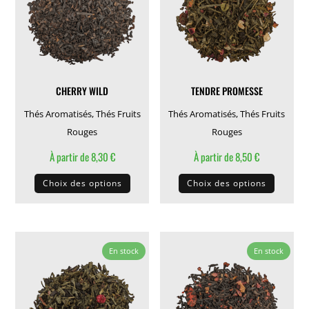
peuvent
peuven
être
être
choisies
choisie
sur
sur
la
la
CHERRY WILD
TENDRE PROMESSE
page
page
du
du
Thés Aromatisés
,
Thés Fruits
Thés Aromatisés
,
Thés Fruits
produit
produit
Rouges
Rouges
À partir de
8,30
€
À partir de
8,50
€
Ce
Ce
Choix des options
Choix des options
produit
produit
a
a
plusieurs
plusieu
variations.
variati
En stock
En stock
Les
Les
options
options
peuvent
peuven