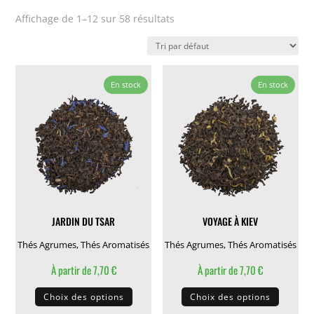
Affichage de 1–12 sur 58 résultats
En stock
En stock
JARDIN DU TSAR
VOYAGE À KIEV
Thés Agrumes
,
Thés Aromatisés
Thés Agrumes
,
Thés Aromatisés
À partir de
7,70
€
À partir de
7,70
€
Ce
Ce
Choix des options
Choix des options
produit
produit