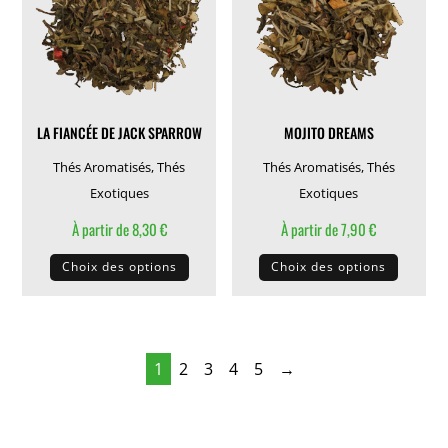
peuvent
peuven
être
être
choisies
choisie
sur
sur
la
la
LA FIANCÉE DE JACK SPARROW
MOJITO DREAMS
page
page
du
du
Thés Aromatisés
,
Thés
Thés Aromatisés
,
Thés
produit
produit
Exotiques
Exotiques
À partir de
8,30
€
À partir de
7,90
€
Ce
Ce
Choix des options
Choix des options
produit
produit
a
a
plusieurs
plusieu
variations.
variati
1
2
3
4
5
→
Les
Les
options
options
peuvent
peuven