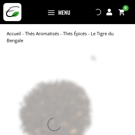
0
a
MENU

Accueil
-
Thés Aromatisés
-
Thés Épicés
- Le Tigre du
Bengale