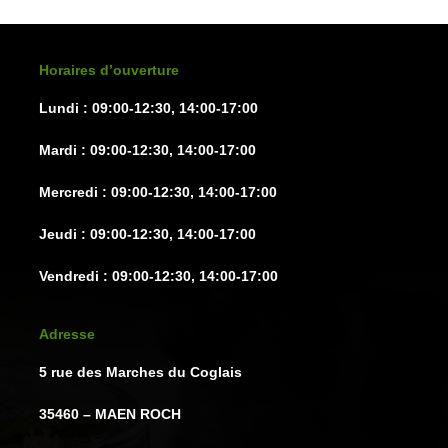
être
être
choisies
choisie
sur
sur
Horaires d’ouverture
la
la
Lundi : 09:00-12:30, 14:00-17:00
page
page
du
du
Mardi : 09:00-12:30, 14:00-17:00
produit
produit
Mercredi : 09:00-12:30, 14:00-17:00
Jeudi : 09:00-12:30, 14:00-17:00
Vendredi : 09:00-12:30, 14:00-17:00
Adresse
5 rue des Marches du Coglais
35460 – MAEN ROCH