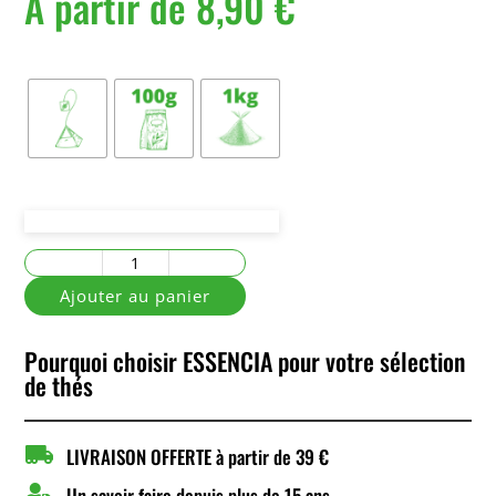
À partir de
8,90
€
Conditionnement
quantité
de
Ajouter au panier
Le
Tigre
Pourquoi choisir ESSENCIA pour votre sélection
du
de thés
Bengale

LIVRAISON OFFERTE à partir de 39 €

Un savoir faire depuis plus de 15 ans