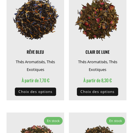
options
options
peuvent
peuven
être
être
choisies
choisie
sur
sur
la
la
RÊVE BLEU
CLAIR DE LUNE
page
page
du
du
Thés Aromatisés
,
Thés
Thés Aromatisés
,
Thés
produit
produit
Exotiques
Exotiques
À partir de
7,70
€
À partir de
8,30
€
Ce
Ce
Choix des options
Choix des options
produit
produit
a
a
plusieurs
plusieu
variations.
variati
En stock
En stock
Les
Les