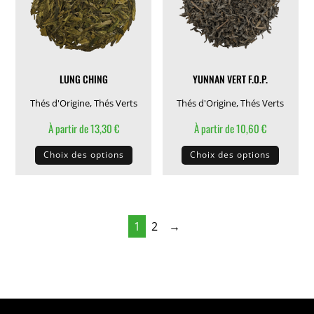
être
choisies
choisie
sur
sur
la
la
page
LUNG CHING
YUNNAN VERT F.O.P.
page
du
du
Thés d'Origine
,
Thés Verts
Thés d'Origine
,
Thés Verts
produit
produit
À partir de
13,30
€
À partir de
10,60
€
Ce
Ce
Choix des options
Choix des options
produit
produit
a
a
plusieurs
plusieu
variations.
variati
1
2
→
Les
Les
options
options
peuvent
peuven
être
être
choisies
choisie