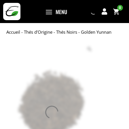
0
a
MENU

Accueil
-
Thés d'Origine
-
Thés Noirs
- Golden Yunnan