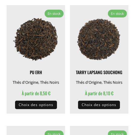
plusieurs
variati
variations.
En stock
En stock
Les
Les
options
options
peuven
peuvent
être
être
choisie
choisies
sur
sur
la
la
page
PU ERH
TARRY LAPSANG SOUCHONG
page
du
du
Thés d'Origine
,
Thés Noirs
Thés d'Origine
,
Thés Noirs
produit
produit
À partir de
8,50
€
À partir de
8,10
€
Ce
Ce
Choix des options
Choix des options
produit
produit
a
a
plusieurs
plusieu
variations.
variati
En stock
En stock