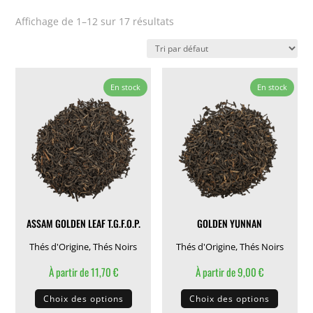
Affichage de 1–12 sur 17 résultats
En stock
En stock
ASSAM GOLDEN LEAF T.G.F.O.P.
GOLDEN YUNNAN
Thés d'Origine
,
Thés Noirs
Thés d'Origine
,
Thés Noirs
À partir de
11,70
€
À partir de
9,00
€
Ce
Ce
Choix des options
Choix des options
produit
produit