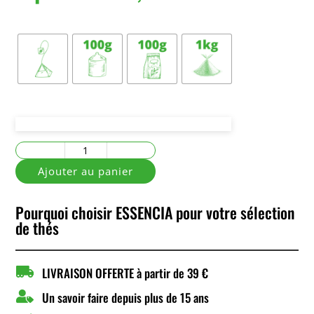
Conditionnement
quantité
de
Ajouter au panier
Golden
Yunnan
Pourquoi choisir ESSENCIA pour votre sélection
de thés

LIVRAISON OFFERTE à partir de 39 €

Un savoir faire depuis plus de 15 ans