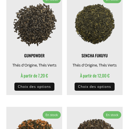
Les
Les
options
options
peuvent
peuven
être
être
choisies
choisie
sur
sur
la
la
GUNPOWDER
SENCHA FUKUYU
page
page
du
du
Thés d'Origine
,
Thés Verts
Thés d'Origine
,
Thés Verts
produit
produit
À partir de
7,20
€
À partir de
12,00
€
Ce
Ce
Choix des options
Choix des options
produit
produit
a
a
plusieurs
plusieu
variations.
variati
En stock
En stock
Les
Les
options
options