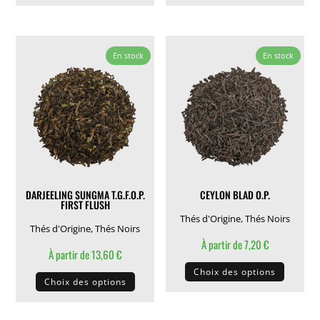
a
a
plusieurs
plusieu
variations.
variati
En stock
En stock
Les
Les
options
options
peuvent
peuven
être
être
choisies
choisie
sur
sur
la
la
DARJEELING SUNGMA T.G.F.O.P.
CEYLON BLAD O.P.
page
page
FIRST FLUSH
du
du
Thés d'Origine
,
Thés Noirs
Thés d'Origine
,
Thés Noirs
produit
produit
À partir de
7,20
€
À partir de
13,60
€
Ce
Ce
Choix des options
produit
Choix des options
produit
a
a
plusieu