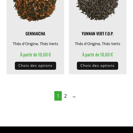
être
être
choisies
choisie
sur
sur
la
la
GENMAICHA
YUNNAN VERT F.O.P.
page
page
du
du
Thés d'Origine
,
Thés Verts
Thés d'Origine
,
Thés Verts
produit
produit
À partir de
10,60
€
À partir de
10,60
€
Ce
Ce
Choix des options
Choix des options
produit
produit
a
a
plusieurs
plusieu
variations.
variati
1
2
→
Les
Les
options
options
peuvent
peuven
être
être
choisies
choisie