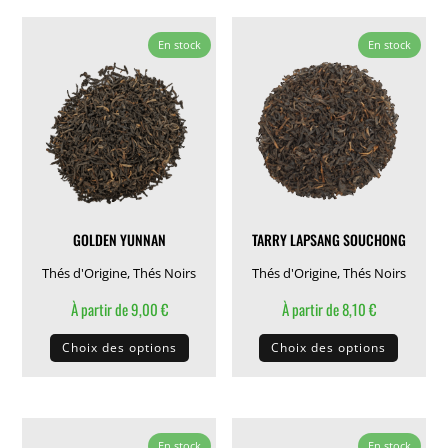
plusieurs
plusieu
variations.
variati
En stock
En stock
Les
Les
options
options
peuvent
peuven
être
être
choisies
choisie
sur
sur
la
la
GOLDEN YUNNAN
TARRY LAPSANG SOUCHONG
page
page
du
du
Thés d'Origine
,
Thés Noirs
Thés d'Origine
,
Thés Noirs
produit
produit
À partir de
9,00
€
À partir de
8,10
€
Ce
Ce
Choix des options
Choix des options
produit
produit
a
a
plusieurs
plusieu
variations.
variati
En stock
En stock