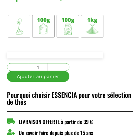
Conditionnement
quantité
de
Ajouter au panier
Ceylon
Blad
Pourquoi choisir ESSENCIA pour votre sélection
O.P.
de thés

LIVRAISON OFFERTE à partir de 39 €

Un savoir faire depuis plus de 15 ans