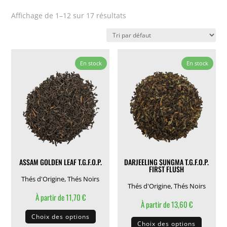
Affichage de 1–12 sur 17 résultats
En stock
En stock
ASSAM GOLDEN LEAF T.G.F.O.P.
DARJEELING SUNGMA T.G.F.O.P.
FIRST FLUSH
Thés d'Origine
,
Thés Noirs
Thés d'Origine
,
Thés Noirs
À partir de
11,70
€
À partir de
13,60
€
Ce
Ce
Choix des options
produit
Choix des options