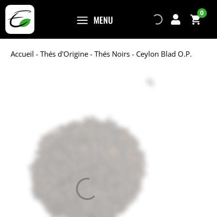
0
a
MENU

Accueil
-
Thés d'Origine
-
Thés Noirs
- Ceylon Blad O.P.