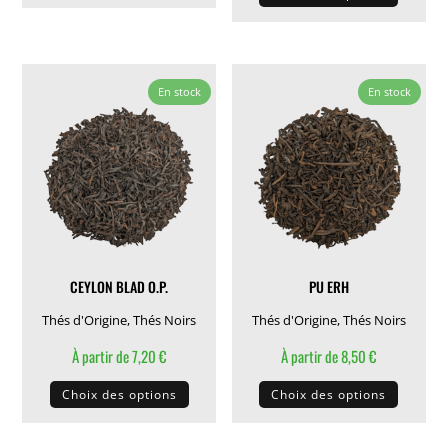
produit
a
a
plusieurs
plusieu
variations.
variati
En stock
En stock
Les
Les
options
options
peuvent
peuven
être
être
choisies
choisie
sur
sur
la
la
page
CEYLON BLAD O.P.
PU ERH
page
du
du
Thés d'Origine
,
Thés Noirs
Thés d'Origine
,
Thés Noirs
produit
produit
À partir de
7,20
€
À partir de
8,50
€
Ce
Ce
Choix des options
Choix des options
produit
produit
a
a