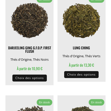
Les
Les
options
options
peuvent
peuven
être
être
choisies
choisie
sur
sur
la
la
DARJEELING GING G.F.O.P. FIRST
LUNG CHING
page
page
FLUSH
du
du
Thés d'Origine
,
Thés Verts
Thés d'Origine
,
Thés Noirs
produit
produit
À partir de
13,30
€
À partir de
10,90
€
Ce
Ce
Choix des options
produit
Choix des options
produit
a
a
plusieu
plusieurs
variati
variations.
En stock
En stock
Les
Les
options