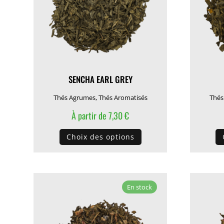
choisies
sur
la
page
du
produit
SENCHA EARL GREY
Thés Agrumes
,
Thés Aromatisés
Thés
À partir de
7,30
€
Ce
Choix des options
produit
a
plusieurs
variations.
En stock
Les
options
peuvent