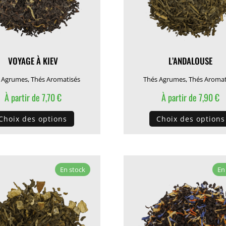
VOYAGE À KIEV
L’ANDALOUSE
 Agrumes
,
Thés Aromatisés
Thés Agrumes
,
Thés Aromat
À partir de
7,70
€
À partir de
7,90
€
Ce
Choix des options
Choix des options
produit
a
plusieurs
variations.
En stock
En
Les
options
peuvent
être