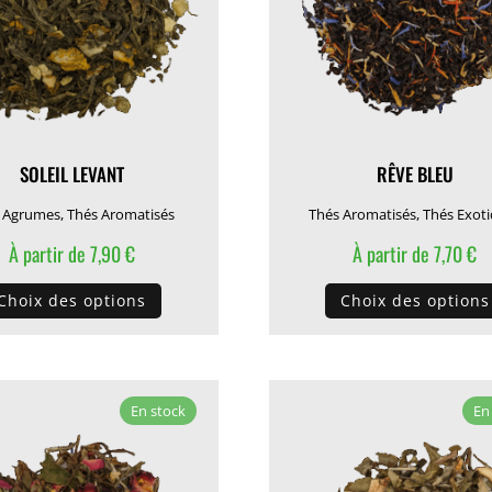
choisies
sur
la
page
du
produit
SOLEIL LEVANT
RÊVE BLEU
 Agrumes
,
Thés Aromatisés
Thés Aromatisés
,
Thés Exot
À partir de
7,90
€
À partir de
7,70
€
Ce
Choix des options
Choix des options
produit
a
plusieurs
variations.
En stock
En
Les
options
peuvent