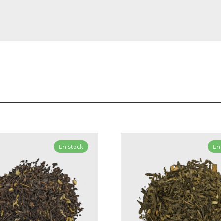
En stock
En