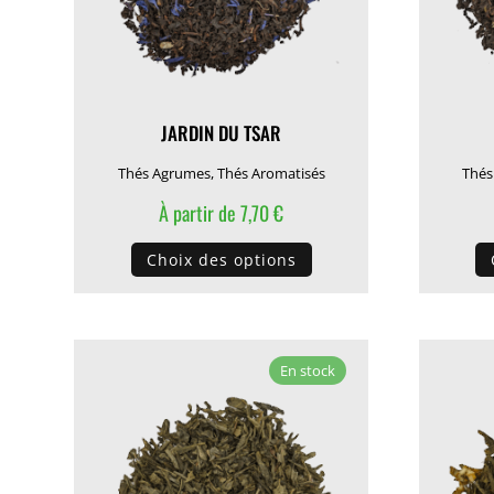
JARDIN DU TSAR
Thés Agrumes
,
Thés Aromatisés
Thés
À partir de
7,70
€
Ce
Choix des options
produit
a
plusieurs
variations.
En stock
Les
options
peuvent
être