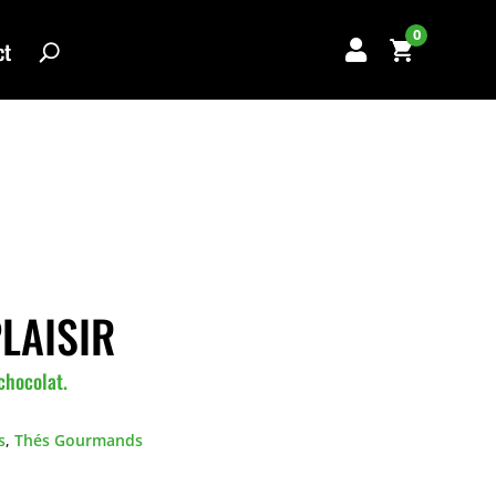
0
ct

PLAISIR
 chocolat.
s
,
Thés Gourmands