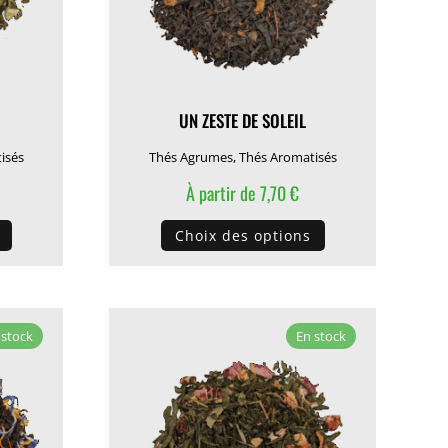
UN ZESTE DE SOLEIL
isés
Thés Agrumes
,
Thés Aromatisés
À partir de
7,70
€
Ce
Ce
Choix des options
produit
produit
a
a
plusieurs
plusieurs
variations.
variations.
 stock
En stock
Les
Les
options
options
peuvent
peuvent
être
être