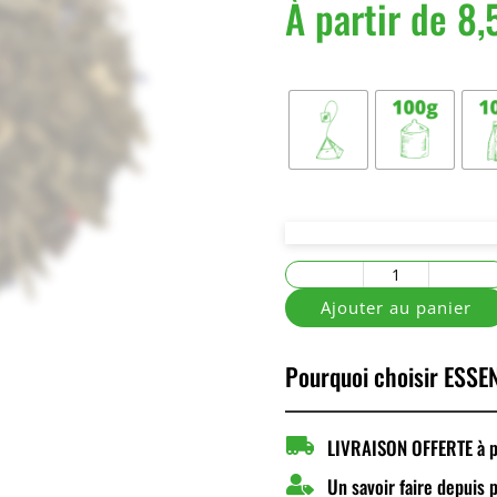
À partir de
8,
Conditionnement
quantité
de
Ajouter au panier
Truffé
de
Pourquoi choisir ESSEN
Plaisir

LIVRAISON OFFERTE à pa

Un savoir faire depuis 