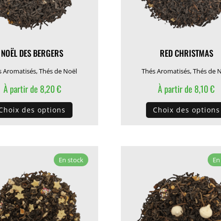
NOËL DES BERGERS
RED CHRISTMAS
s Aromatisés
,
Thés de Noël
Thés Aromatisés
,
Thés de 
À partir de
8,20
€
À partir de
8,10
€
Ce
Choix des options
Choix des options
produit
a
plusieurs
variations.
En stock
En
Les
options
peuvent
être
choisies