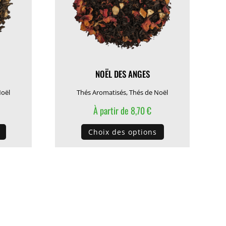
sur
sur
la
la
page
page
du
du
produit
produit
NOËL DES ANGES
Noël
Thés Aromatisés
,
Thés de Noël
À partir de
8,70
€
Ce
Ce
Choix des options
produit
produit
a
a
plusieurs
plusieurs
variations.
variations.
Les
Les
options
options
peuvent
peuvent