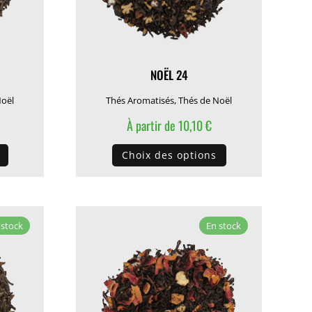
NOËL 24
Noël
Thés Aromatisés
,
Thés de Noël
À partir de
10,10
€
Ce
Ce
Choix des options
produit
produit
a
a
plusieurs
plusieurs
variations.
variations.
 stock
En stock
Les
Les
options
options
peuvent
peuvent
être
être
choisies
choisies