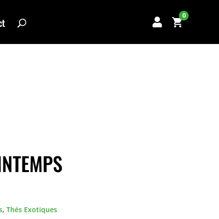
0
ct

INTEMPS
s
,
Thés Exotiques