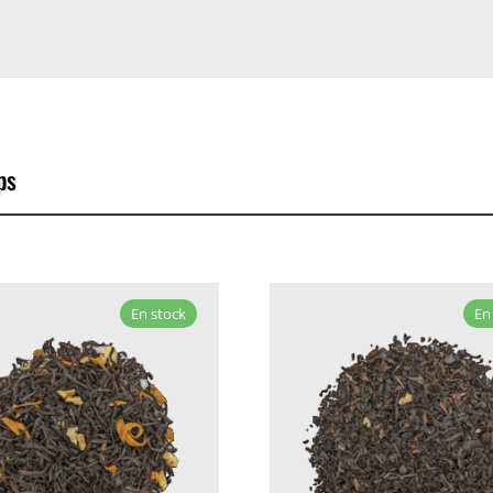
ps
En stock
En