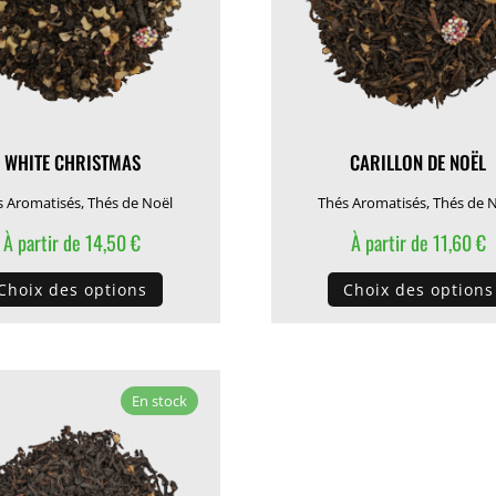
sur
la
page
du
produit
WHITE CHRISTMAS
CARILLON DE NOËL
s Aromatisés
,
Thés de Noël
Thés Aromatisés
,
Thés de 
À partir de
14,50
€
À partir de
11,60
€
Ce
Choix des options
Choix des options
produit
a
plusieurs
variations.
En stock
Les
options
peuvent