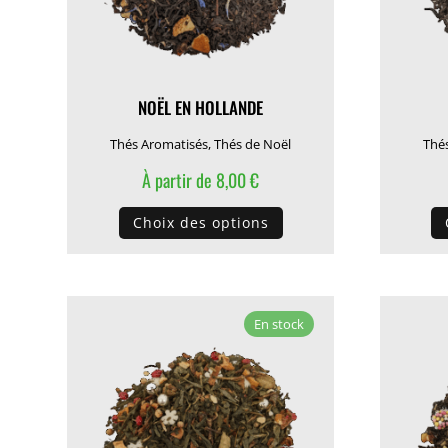
NOËL EN HOLLANDE
Thés Aromatisés
,
Thés de Noël
Thé
À partir de
8,00
€
Ce
Choix des options
produit
a
plusieurs
variations.
En stock
Les
options
peuvent
être
choisies