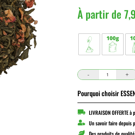
À partir de
7,
Conditionnement
quantité
de
Rose
Pourquoi choisir ESSEN
de
Printemps

LIVRAISON OFFERTE à pa

Un savoir faire depuis 

Des produits de qualité