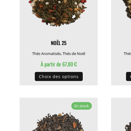
sur
la
page
du
produit
NOËL 25
Thés Aromatisés
,
Thés de Noël
Thé
À partir de
67,80
€
Ce
Choix des options
produit
a
plusieurs
variations.
En stock
Les
options
peuvent