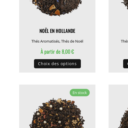
NOËL EN HOLLANDE
Thés Aromatisés
,
Thés de Noël
Thé
À partir de
8,00
€
Ce
Choix des options
produit
a
plusieurs
variations.
En stock
Les
options
peuvent
être
choisies