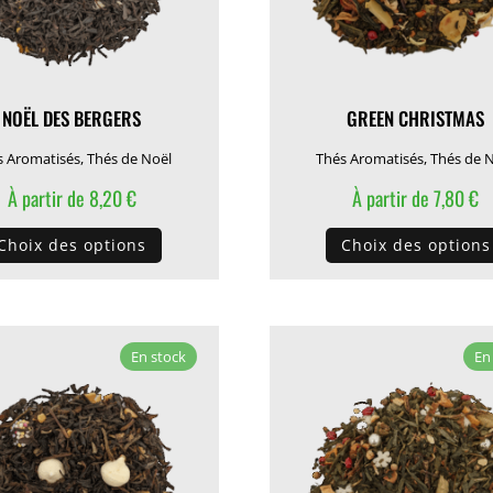
NOËL DES BERGERS
GREEN CHRISTMAS
s Aromatisés
,
Thés de Noël
Thés Aromatisés
,
Thés de 
À partir de
8,20
€
À partir de
7,80
€
Ce
Choix des options
Choix des options
produit
a
plusieurs
variations.
En stock
En
Les
options
peuvent
être
choisies