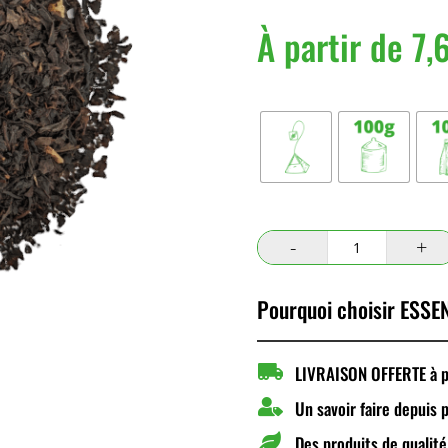
À partir de
7,
Conditionnement
quantité
de
Parfum
Pourquoi choisir ESSEN
de
Noël

LIVRAISON OFFERTE à pa

Un savoir faire depuis 

Des produits de qualité