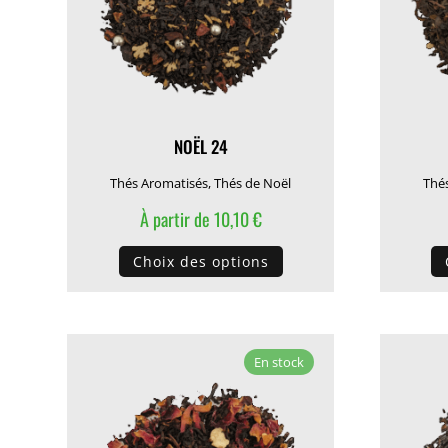
sur
la
page
du
produit
NOËL 24
Thés Aromatisés
,
Thés de Noël
Thé
À partir de
10,10
€
Ce
Choix des options
produit
a
plusieurs
variations.
En stock
Les
options
peuvent