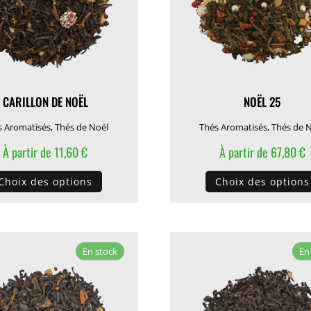
sur
la
page
du
produit
CARILLON DE NOËL
NOËL 25
s Aromatisés
,
Thés de Noël
Thés Aromatisés
,
Thés de 
À partir de
11,60
€
À partir de
67,80
€
Ce
Choix des options
Choix des options
produit
a
plusieurs
variations.
En stock
En
Les
options
peuvent