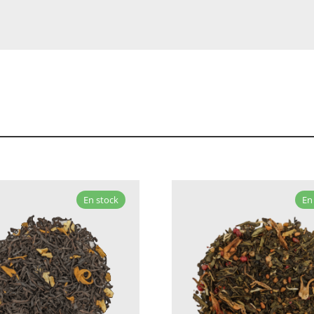
En stock
En