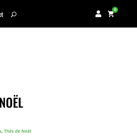
0
ct

NOËL
s
,
Thés de Noël