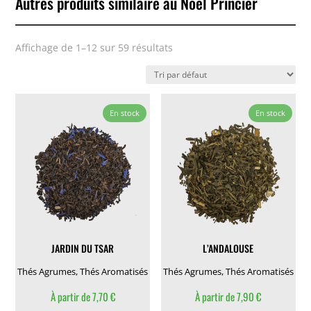
Autres produits similaire au Noël Princier
Affichage de 1–12 sur 59 résultats
En stock
En stock
JARDIN DU TSAR
L’ANDALOUSE
Thés Agrumes
,
Thés Aromatisés
Thés Agrumes
,
Thés Aromatisés
À partir de
7,70
€
À partir de
7,90
€