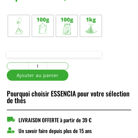
Conditionnement
quantité
de
Ajouter au panier
Noël
Princier
Pourquoi choisir ESSENCIA pour votre sélection
de thés

LIVRAISON OFFERTE à partir de 39 €

Un savoir faire depuis plus de 15 ans