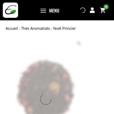
0
a
MENU

Accueil
-
Thés Aromatisés
- Noël Princier