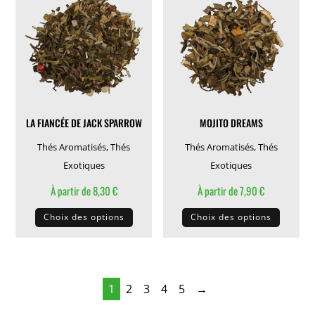
options
options
peuvent
peuven
être
être
choisies
choisie
sur
sur
la
la
LA FIANCÉE DE JACK SPARROW
MOJITO DREAMS
page
page
du
du
Thés Aromatisés
,
Thés
Thés Aromatisés
,
Thés
produit
produit
Exotiques
Exotiques
À partir de
8,30
€
À partir de
7,90
€
Ce
Ce
Choix des options
Choix des options
produit
produit
a
a
plusieurs
plusieu
variations.
variati
1
2
3
4
5
→
Les
Les