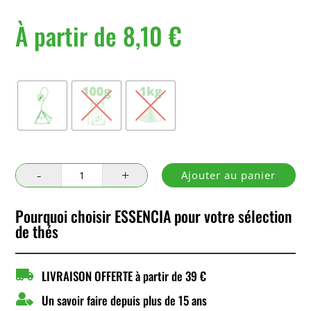
À partir de
8,10
€
Conditionnement
quantité
Ajouter au panier
de
Le
Pourquoi choisir ESSENCIA pour votre sélection
Jardin
de thés
de
mon
Cœur

LIVRAISON OFFERTE à partir de 39 €

Un savoir faire depuis plus de 15 ans