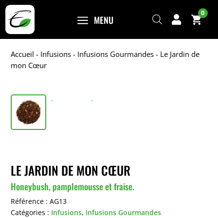
0
a
MENU

Accueil
-
Infusions
-
Infusions Gourmandes
- Le Jardin de
mon Cœur
LE JARDIN DE MON CŒUR
Honeybush, pamplemousse et fraise.
Référence :
AG13
Catégories :
Infusions
,
Infusions Gourmandes