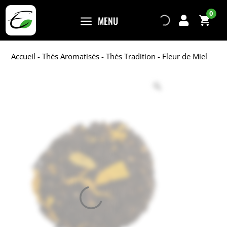
0
a
MENU

Accueil
-
Thés Aromatisés
-
Thés Tradition
- Fleur de Miel