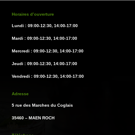
choisies
choisie
sur
sur
Horaires d’ouverture
la
la
Lundi : 09:00-12:30, 14:00-17:00
page
page
du
du
Mardi : 09:00-12:30, 14:00-17:00
produit
produit
Mercredi : 09:00-12:30, 14:00-17:00
Jeudi : 09:00-12:30, 14:00-17:00
Vendredi : 09:00-12:30, 14:00-17:00
Adresse
5 rue des Marches du Coglais
35460 – MAEN ROCH