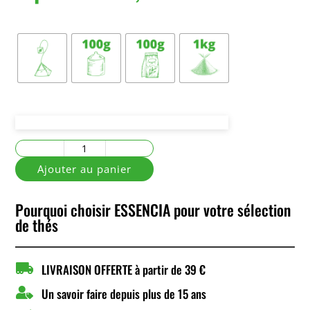
Conditionnement
quantité
de
Ajouter au panier
Fleur
de
Pourquoi choisir ESSENCIA pour votre sélection
Miel
de thés

LIVRAISON OFFERTE à partir de 39 €

Un savoir faire depuis plus de 15 ans