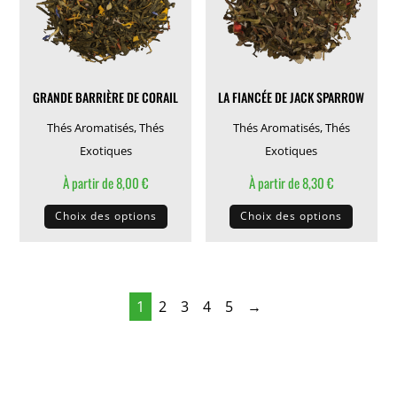
être
être
choisies
choisie
sur
sur
la
la
GRANDE BARRIÈRE DE CORAIL
LA FIANCÉE DE JACK SPARROW
page
page
du
du
Thés Aromatisés
,
Thés
Thés Aromatisés
,
Thés
produit
produit
Exotiques
Exotiques
À partir de
8,00
€
À partir de
8,30
€
Ce
Ce
Choix des options
Choix des options
produit
produit
a
a
plusieurs
plusieu
variations.
variati
1
2
3
4
5
→
Les
Les
options
options
peuvent
peuven
être
être