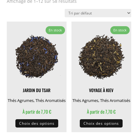
Affichage de 1–12 sur 58 résultats
En stock
En stock
JARDIN DU TSAR
VOYAGE À KIEV
Thés Agrumes
,
Thés Aromatisés
Thés Agrumes
,
Thés Aromatisés
À partir de
7,70
€
À partir de
7,70
€
Ce
Ce
Choix des options
Choix des options
produit
produit
a
a