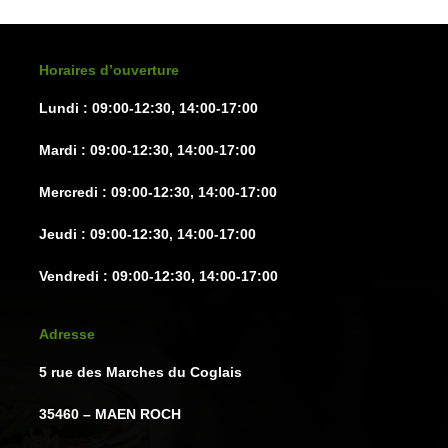
être
être
choisies
choisie
sur
sur
Horaires d’ouverture
la
la
Lundi : 09:00-12:30, 14:00-17:00
page
page
du
du
Mardi : 09:00-12:30, 14:00-17:00
produit
produit
Mercredi : 09:00-12:30, 14:00-17:00
Jeudi : 09:00-12:30, 14:00-17:00
Vendredi : 09:00-12:30, 14:00-17:00
Adresse
5 rue des Marches du Coglais
35460 – MAEN ROCH