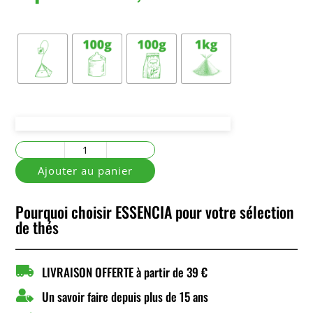
Conditionnement
quantité
de
Ajouter au panier
Cœur
Caramel
Pourquoi choisir ESSENCIA pour votre sélection
de thés

LIVRAISON OFFERTE à partir de 39 €

Un savoir faire depuis plus de 15 ans