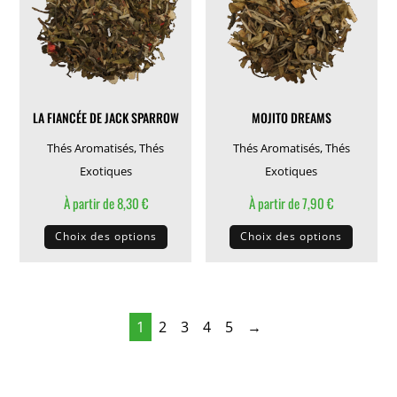
peuvent
peuven
être
être
choisies
choisie
sur
sur
la
la
LA FIANCÉE DE JACK SPARROW
MOJITO DREAMS
page
page
du
du
Thés Aromatisés
,
Thés
Thés Aromatisés
,
Thés
produit
produit
Exotiques
Exotiques
À partir de
8,30
€
À partir de
7,90
€
Ce
Ce
Choix des options
Choix des options
produit
produit
a
a
plusieurs
plusieu
variations.
variati
1
2
3
4
5
→
Les
Les
options
options
peuvent
peuven