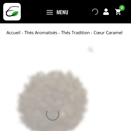
0
a
MENU

Accueil
-
Thés Aromatisés
-
Thés Tradition
- Cœur Caramel