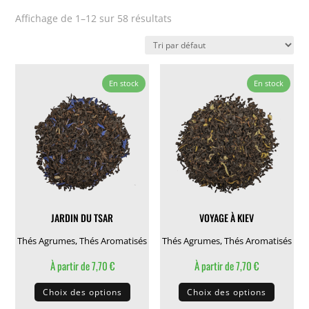
Affichage de 1–12 sur 58 résultats
En stock
En stock
JARDIN DU TSAR
VOYAGE À KIEV
Thés Agrumes
,
Thés Aromatisés
Thés Agrumes
,
Thés Aromatisés
À partir de
7,70
€
À partir de
7,70
€
Ce
Ce
Choix des options
Choix des options
produit
produit