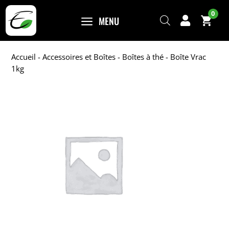
0
a
MENU

Accueil
-
Accessoires et Boîtes
-
Boîtes à thé
- Boîte Vrac
1kg