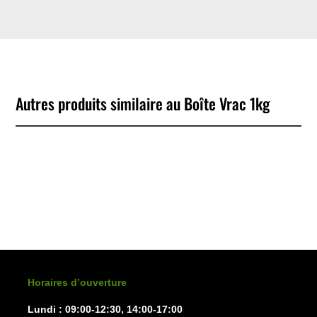
Autres produits similaire au Boîte Vrac 1kg
No Products Found
We couldn't find any products that match your filtering
criteria.
Horaires d’ouverture
Lundi : 09:00-12:30, 14:00-17:00