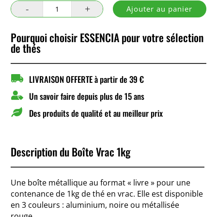
quantité
Ajouter au panier
de
Boîte
Pourquoi choisir ESSENCIA pour votre sélection
Vrac
de thés
1kg

LIVRAISON OFFERTE à partir de 39 €

Un savoir faire depuis plus de 15 ans

Des produits de qualité et au meilleur prix
Description du Boîte Vrac 1kg
Une boîte métallique au format « livre » pour une
contenance de 1kg de thé en vrac. Elle est disponible
en 3 couleurs : aluminium, noire ou métallisée
rouge.