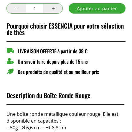
quantité
Ajouter au panier
de
Boîte
Pourquoi choisir ESSENCIA pour votre sélection
Ronde
de thés
Rouge

LIVRAISON OFFERTE à partir de 39 €

Un savoir faire depuis plus de 15 ans

Des produits de qualité et au meilleur prix
Description du Boîte Ronde Rouge
Une boîte ronde métallique couleur rouge. Elle est
disponible en capacités :
– 50g : Ø 6,6 cm – Ht 8,8 cm