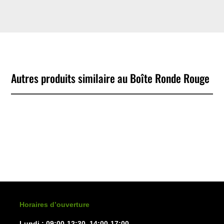
Autres produits similaire au Boîte Ronde Rouge
No Products Found
We couldn't find any products that match your filtering
criteria.
Horaires d’ouverture
Lundi : 09:00-12:30, 14:00-17:00