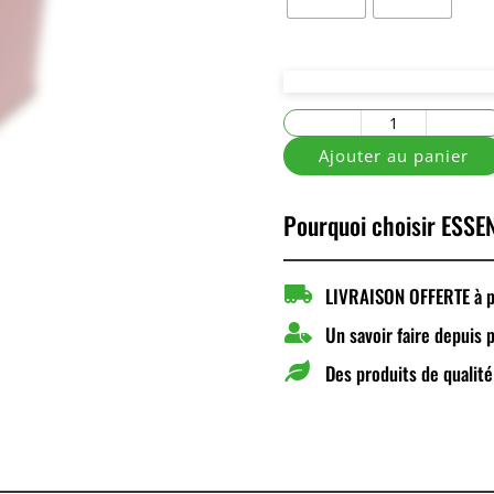
quantité
de
Ajouter au panier
Boîte
Carrée
Pourquoi choisir ESSEN
Rouge

LIVRAISON OFFERTE à pa

Un savoir faire depuis 

Des produits de qualité