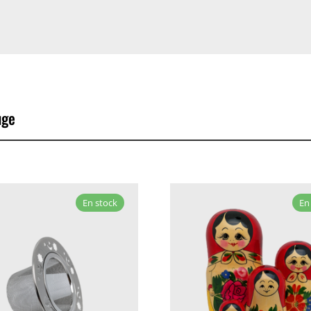
uge
En stock
En