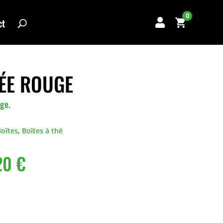
0
ct

ÉE ROUGE
uge.
Boîtes
,
Boîtes à thé
20
€