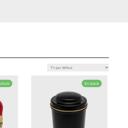
 stock
En stock