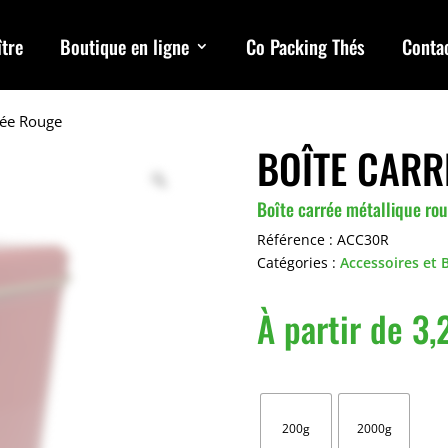
tre
Boutique en ligne
Co Packing Thés
Conta
rée Rouge
BOÎTE CARR
Boîte carrée métallique ro
Référence :
ACC30R
Catégories :
Accessoires et 
À partir de
3,
Capacité
200g
2000g